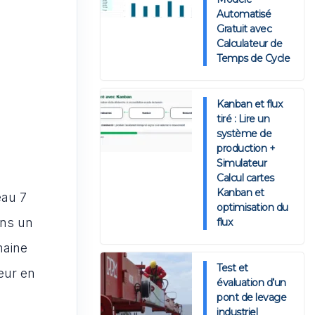
Automatisé
Gratuit avec
Calculateur de
Temps de Cycle
Kanban et flux
tiré : Lire un
système de
production +
Simulateur
Calcul cartes
Kanban et
eau 7
optimisation du
ans un
flux
maine
Test et
ieur en
évaluation d’un
pont de levage
industriel