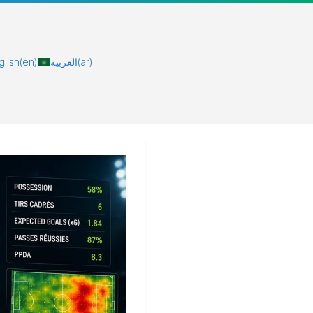
glish
(en)
العربية
(ar)