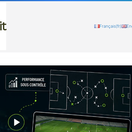
it
Français
(fr)
En