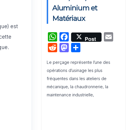
Activation de Marque : Mise en
Aluminium et
Œuvre et Modèle de Feuille de
Route
Matériaux
que) est
Audit de Communication
W
F
E
cette
Post
Interne et Externe : Canevas
h
a
m
Word
R
M
P
que.
at
c
ai
e
a
ar
s
e
l
Le perçage représente l’une des
d
st
ta
opérations d’usinage les plus
A
b
di
o
g
fréquentes dans les ateliers de
p
o
t
d
er
mécanique, la chaudronnerie, la
p
o
o
maintenance industrielle,
k
n