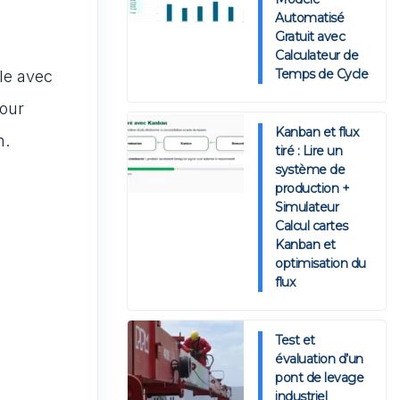
Automatisé
Gratuit avec
Calculateur de
Temps de Cycle
le avec
pour
Kanban et flux
n.
tiré : Lire un
système de
production +
Simulateur
Calcul cartes
Kanban et
optimisation du
flux
Test et
évaluation d’un
pont de levage
industriel