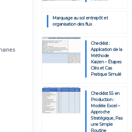
Marquage au sol entrepôt et
organisation des flux
Checklist :
maines
Application de la
Méthode
Kaizen – Étapes
Clés et Cas
Pratique Simulé
Checklist 5S en
Production :
Modèle Excel –
Approche
Stratégique, Pas
une Simple
Routine