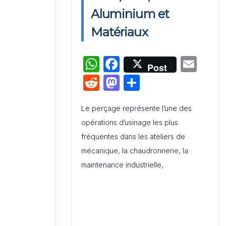
Activation de Marque : Mise en
Aluminium et
Œuvre et Modèle de Feuille de
Matériaux
Route
W
F
E
Audit de Communication
Post
Interne et Externe : Canevas
h
a
m
R
M
P
Word
at
c
ai
e
a
ar
s
e
l
Le perçage représente l’une des
d
st
ta
opérations d’usinage les plus
A
b
di
o
g
fréquentes dans les ateliers de
p
o
t
d
er
mécanique, la chaudronnerie, la
p
o
o
maintenance industrielle,
k
n