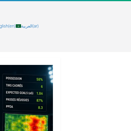
glish
(en)
العربية
(ar)