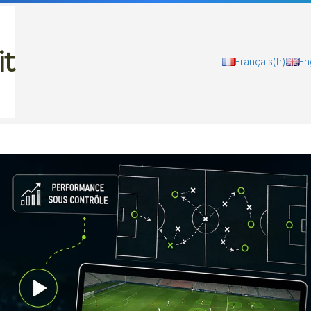
it
Français
(fr)
En