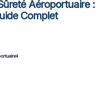
ûreté Aéroportuaire :
uide Complet
ortuaire
⬇️