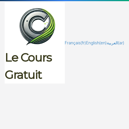
Passer
au
contenu
Français
(fr)
English
(en)
العربية
(ar)
Le Cours
Gratuit