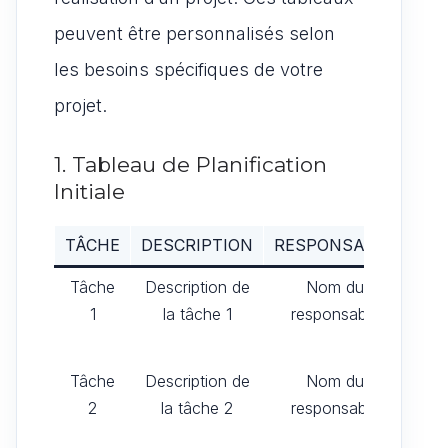
peuvent être personnalisés selon
les besoins spécifiques de votre
projet.
1. Tableau de Planification
Initiale
TÂCHE
DESCRIPTION
RESPONSABLE
DÉ
Tâche
Description de
Nom du
Da
1
la tâche 1
responsable
d
dé
Tâche
Description de
Nom du
Da
2
la tâche 2
responsable
d
dé