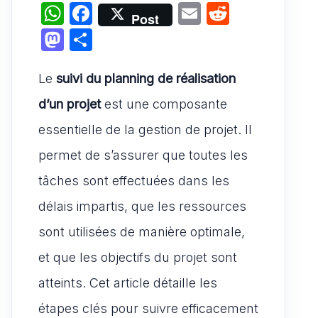
W
F
E
R
Post
h
a
m
e
M
P
at
c
ai
d
a
ar
s
e
l
di
Le
suivi du planning de réalisation
st
ta
A
b
t
o
g
d’un projet
est une composante
p
o
d
er
essentielle de la gestion de projet. Il
p
o
o
permet de s’assurer que toutes les
k
n
tâches sont effectuées dans les
délais impartis, que les ressources
sont utilisées de manière optimale,
et que les objectifs du projet sont
atteints. Cet article détaille les
étapes clés pour suivre efficacement