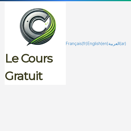
Passer
au
contenu
Français
(fr)
English
(en)
العربية
(ar)
Le Cours
Gratuit