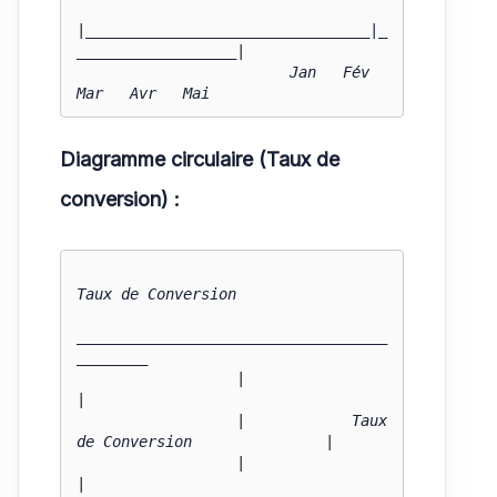
|________________________________|_
__________________|

                        Jan   Fév   
Mar   Avr   Mai
Diagramme circulaire (Taux de
conversion) :
Taux de Conversion

___________________________________
________

                  |                                           
|

                  |            Taux 
de Conversion               |

                  |                                           
|
