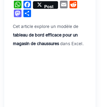
W
F
E
R
Post
h
a
m
e
M
P
at
c
ai
d
a
ar
s
e
l
di
Cet article explore un modèle de
st
ta
A
b
t
o
g
tableau de bord efficace pour un
p
o
d
er
magasin de chaussures
dans Excel.
p
o
o
k
n