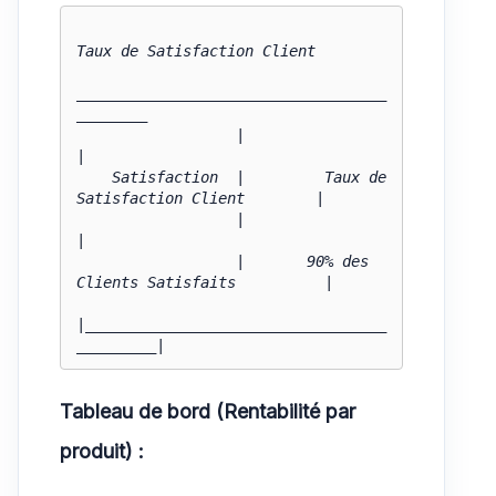
Taux de Satisfaction Client

___________________________________
________

                  |                                           
|

    Satisfaction  |         Taux de 
Satisfaction Client        |

                  |                                           
|

                  |       90% des 
Clients Satisfaits          |

|__________________________________
_________|
Tableau de bord (Rentabilité par
produit) :