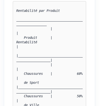
Rentabilité par Produit

___________________________________
________________

                  |                                                    
|

    Produit       |                   
Rentabilité                        
|

|__________________________________
__________________|

                  |                                                    
|

    Chaussures    |             60%                                    
|

    de Sport      
|__________________________________
__________________|

    Chaussures    |             50%                                    
|

    de Ville      