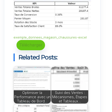
exemple_donnees_magasin_chaussures-excel
Télécharger
Related Posts:
Optimiser la
Suivi des Ventes :
Performance avec un
Mécanismes, Étapes
Tableau de Bord…
et Tableaux…