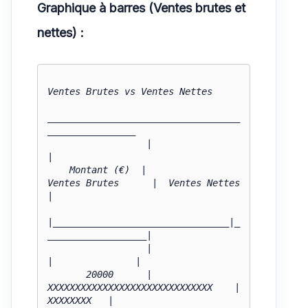
Graphique à barres (Ventes brutes et
nettes) :
Ventes Brutes vs Ventes Nettes

___________________________________
________________

                  |                                                    
|

    Montant (€)  |             
Ventes Brutes      |  Ventes Nettes    
|

|________________________________|_
__________________|

                  |                                    
|               |

       20000      |  
XXXXXXXXXXXXXXXXXXXXXXXXXXXXXX    |      
XXXXXXXX   |
