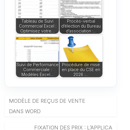
Tableau de Suivi
Procès-verbal
Commercial Excel :
d’élection du Bureau
Optimisez votre…
d’association :…
Suivi de Performance
Procédure de mise
Commerciale :
en place du CSE en
Modèles Excel…
2026 :…
MODÈLE DE REÇUS DE VENTE
DANS WORD
FIXATION DES PRIX : L’APPLICA