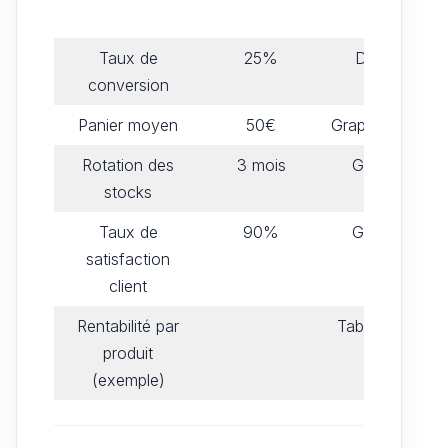
barres
Taux de
25%
Diagramme
conversion
circulaire
Panier moyen
50€
Graphique linéai
Rotation des
3 mois
Graphique à
stocks
barres
Taux de
90%
Graphique à
satisfaction
barres
client
Rentabilité par
Tableau de bor
produit
(exemple)