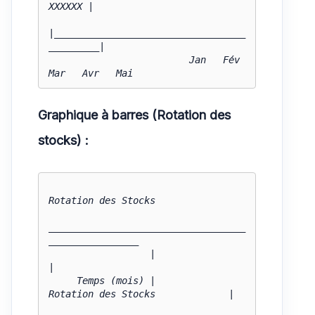
XXXXXX |

|__________________________________
_________|

                         Jan   Fév   
Mar   Avr   Mai
Graphique à barres (Rotation des
stocks) :
Rotation des Stocks

___________________________________
________________

                  |                                                    
|

     Temps (mois) |                    
Rotation des Stocks             |
