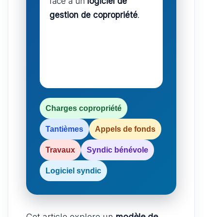
face à un
logiciel de
gestion de copropriété
.
Charges copropriété
Tantièmes
Appels de fonds
Travaux
Syndic bénévole
Logiciel syndic
Cet article explore un
modèle de