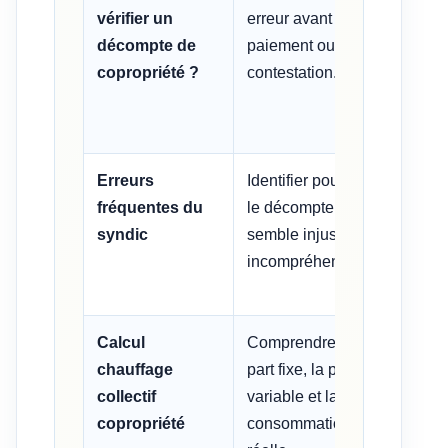
vérifier un
erreur avant
quote
décompte de
paiement ou
des d
copropriété ?
contestation.
Erreurs
Identifier pourquoi
Monta
fréquentes du
le décompte
Monta
syndic
semble injuste ou
Monta
incompréhensible.
Calcul
Comprendre la
Charg
chauffage
part fixe, la part
fixe 
collectif
variable et la
conso
copropriété
consommation