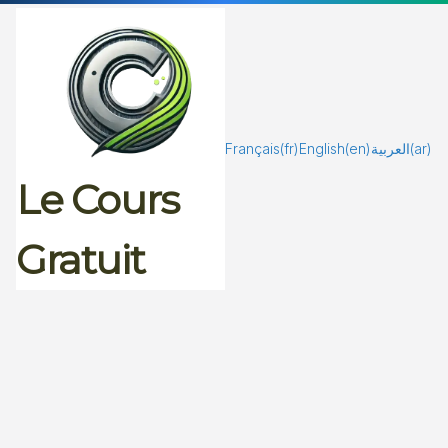
Passer
au
contenu
Français
(fr)
English
(en)
العربية
(ar)
Le Cours
Gratuit