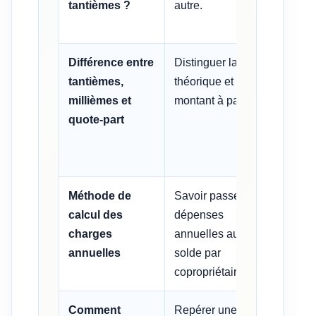
tantièmes ?
autre.
Différence entre
Distinguer la part
Quote
tantièmes,
théorique et le
total
millièmes et
montant à payer.
lot /
quote-part
Méthode de
Savoir passer des
Solde
calcul des
dépenses
réell
charges
annuelles au
déjà 
annuelles
solde par
copropriétaire.
Comment
Repérer une
Écart