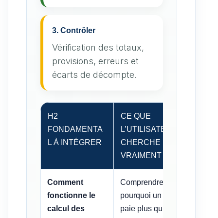
3. Contrôler
Vérification des totaux,
provisions, erreurs et
écarts de décompte.
H2
CE QUE
DÉCO
FONDAMENTA
L’UTILISATEUR
LA F
L À INTÉGRER
CHERCHE
VRAIMENT
Comment
Comprendre
Tanti
fonctionne le
pourquoi un lot
valeu
calcul des
paie plus qu’un
immeu