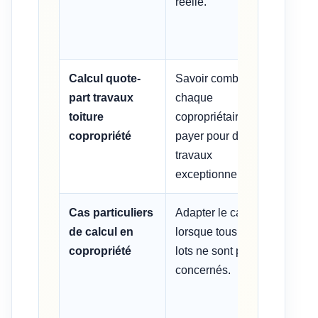
réelle.
Calcul quote-
Savoir combien
Quote
part travaux
chaque
Monta
toiture
copropriétaire doit
Tanti
copropriété
payer pour des
clé t
travaux
exceptionnels.
Cas particuliers
Adapter le calcul
=SI(Lo
de calcul en
lorsque tous les
conce
copropriété
lots ne sont pas
× Clé
concernés.
clé;0