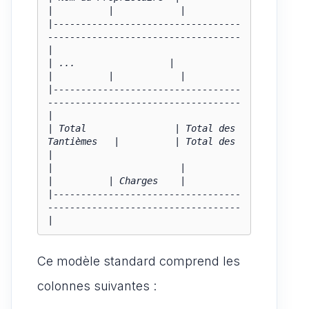
|          |            |

|----------------------------------
-----------------------------------
|

| ...                 |                       
|          |            |

|----------------------------------
-----------------------------------
|

| Total                | Total des 
Tantièmes   |          | Total des  
|

|                       |                       
|          | Charges    |

|----------------------------------
-----------------------------------
|
Ce modèle standard comprend les
colonnes suivantes :