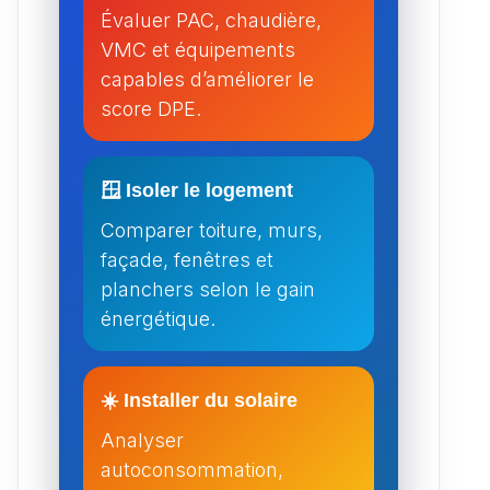
Évaluer PAC, chaudière,
VMC et équipements
capables d’améliorer le
score DPE.
🪟 Isoler le logement
Comparer toiture, murs,
façade, fenêtres et
planchers selon le gain
énergétique.
☀️ Installer du solaire
Analyser
autoconsommation,