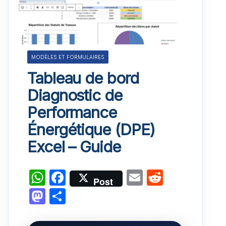
MODÈLES ET FORMULAIRES
Tableau de bord
Diagnostic de
Performance
Énergétique (DPE)
Excel – Guide
W
F
E
R
Post
h
a
m
e
M
P
at
c
ai
d
a
ar
s
e
l
di