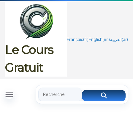
Passer
au
contenu
Français
(fr)
English
(en)
العربية
(ar)
Le Cours
Gratuit