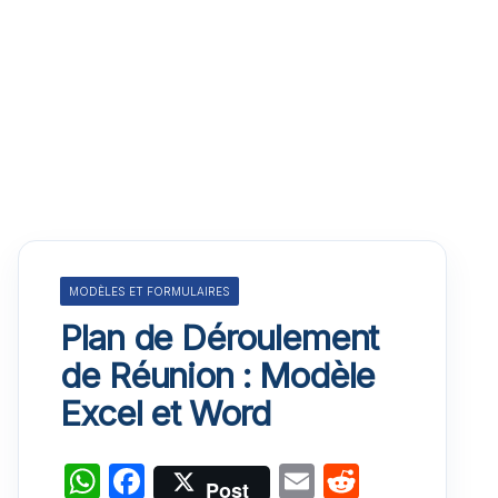
MODÈLES ET FORMULAIRES
Plan de Déroulement
de Réunion : Modèle
Excel et Word
W
F
E
R
Post