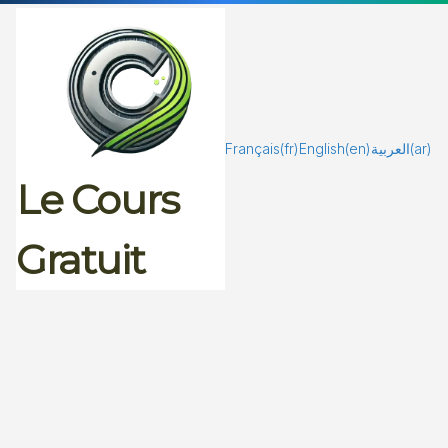
Passer
au
contenu
Français
(fr)
English
(en)
العربية
(ar)
Le Cours
Gratuit