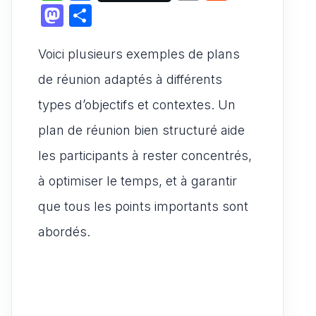
h
a
m
e
M
P
at
c
ai
d
a
ar
s
e
l
di
Voici plusieurs exemples de plans
st
ta
A
b
t
o
g
de réunion adaptés à différents
p
o
d
er
types d’objectifs et contextes. Un
p
o
o
plan de réunion bien structuré aide
k
n
les participants à rester concentrés,
à optimiser le temps, et à garantir
que tous les points importants sont
abordés.