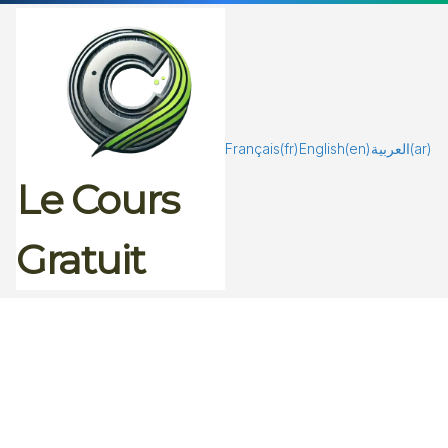
Passer
au
contenu
Français
(fr)
English
(en)
العربية
(ar)
Le Cours
Gratuit