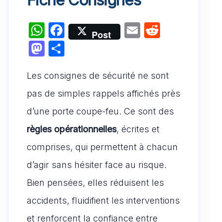
W
F
E
R
Post
h
a
m
e
M
P
at
c
ai
d
a
ar
s
e
l
di
Les consignes de sécurité ne sont
st
ta
A
b
t
o
g
pas de simples rappels affichés près
p
o
d
er
d’une porte coupe-feu. Ce sont des
p
o
o
règles opérationnelles
, écrites et
k
n
comprises, qui permettent à chacun
d’agir sans hésiter face au risque.
Bien pensées, elles réduisent les
accidents, fluidifient les interventions
et renforcent la confiance entre