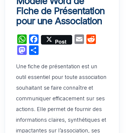
Modèle Word de
Fiche de Présentation
pour une Association
W
F
E
R
Post
h
a
m
e
M
P
at
c
ai
d
a
ar
s
e
l
di
Une fiche de présentation est un
st
ta
A
b
t
o
g
outil essentiel pour toute association
p
o
d
er
souhaitant se faire connaître et
p
o
o
communiquer efficacement sur ses
k
n
actions. Elle permet de fournir des
informations claires, synthétiques et
impactantes sur l’association, ses