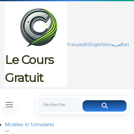
Passer
au
contenu
Français
(fr)
English
(en)
العربية
(ar)
Le Cours
Gratuit
Modèles et formulaires