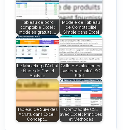
Tableau de bord
Modèle de Tableau
comptable Excel :
de Comptabilité
modèles gratuits,…
Simple dans Excel
Le Marketing d'Achat
Grille d'évaluation du
: Étude de Cas et
système qualité ISO
Analyse
9001…
Tableau de Suivi des
Comptabilité CSE
Achats dans Excel :
avec Excel : Principes
Concept,…
et Méthodes