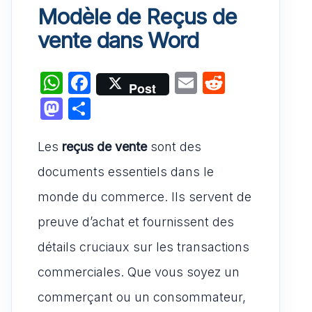
Modèle de Reçus de
vente dans Word
W
F
E
R
Post
h
a
m
e
M
P
at
c
ai
d
a
ar
s
e
l
di
Les
reçus de vente
st
ta
sont des
A
b
t
o
g
documents essentiels dans le
p
o
d
er
monde du commerce. Ils servent de
p
o
o
preuve d’achat et fournissent des
k
n
détails cruciaux sur les transactions
commerciales. Que vous soyez un
commerçant ou un consommateur,