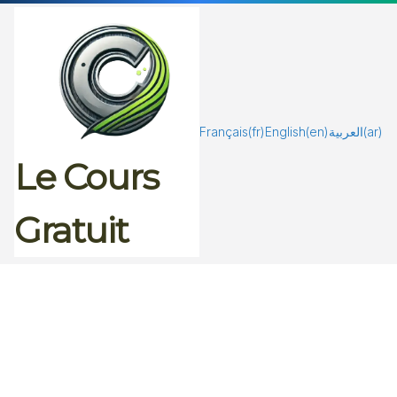
Passer
au
contenu
Français
(fr)
English
(en)
العربية
(ar)
Le Cours
Gratuit