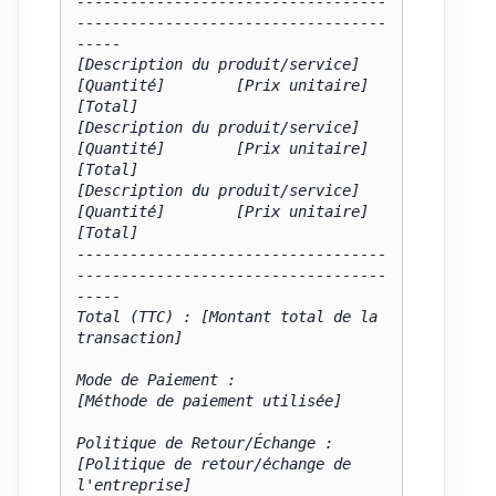
-----------------------------------
-----------------------------------
-----

[Description du produit/service]       
[Quantité]        [Prix unitaire]     
[Total]

[Description du produit/service]       
[Quantité]        [Prix unitaire]     
[Total]

[Description du produit/service]       
[Quantité]        [Prix unitaire]     
[Total]

-----------------------------------
-----------------------------------
-----

Total (TTC) : [Montant total de la 
transaction]

Mode de Paiement :

[Méthode de paiement utilisée]

Politique de Retour/Échange :

[Politique de retour/échange de 
l'entreprise]
