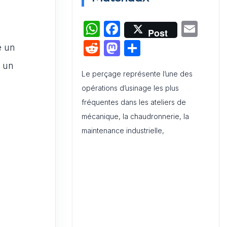
Word
W
F
E
Post
h
a
m
R
M
P
e un
at
c
ai
e
a
ar
e un
s
e
l
Le perçage représente l’une des
d
st
ta
opérations d’usinage les plus
A
b
di
o
g
fréquentes dans les ateliers de
p
o
t
d
er
mécanique, la chaudronnerie, la
p
o
o
maintenance industrielle,
k
n