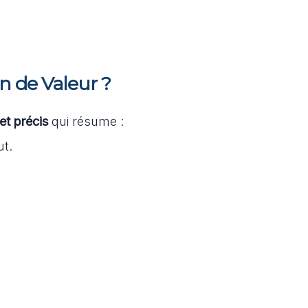
on de Valeur ?
et précis
qui résume :
ut.