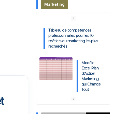
Marketing
Tableau de compétences
professionnelles pour les 10
métiers du marketing les plus
recherchés
Modèle
Excel Plan
d’Action
Marketing
qui Change
Tout
🍽️ Le Plan Marketing KPI-
Driven pour Restaurant : Modèle
Excel
t
Plan d’Action Marketing KPI-