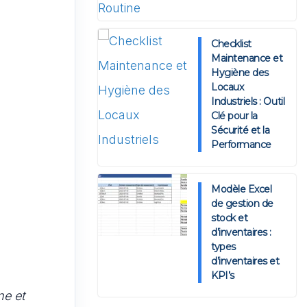
Checklist
Maintenance et
Hygiène des
Locaux
Industriels : Outil
Clé pour la
Sécurité et la
Performance
Modèle Excel
de gestion de
stock et
d’inventaires :
types
d’inventaires et
KPI’s
ne et