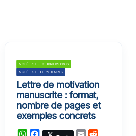
MODÈLES DE COURRIERS PROS
MODÈLES ET FORMULAIRES
Lettre de motivation
manuscrite : format,
nombre de pages et
exemples concrets
W
F
E
R