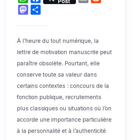
Post
h
a
m
e
M
P
at
c
ai
d
a
ar
s
e
l
di
st
ta
A
b
t
o
g
À l’heure du tout numérique, la
p
o
d
er
lettre de motivation manuscrite peut
p
o
o
paraître obsolète. Pourtant, elle
k
n
conserve toute sa valeur dans
certains contextes : concours de la
fonction publique, recrutements
plus classiques ou situations où l’on
accorde une importance particulière
à la personnalité et à l’authenticité