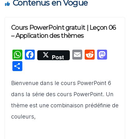
Contenus en Vogue
Cours PowerPoint gratuit | Leçon 06
– Application des thèmes
W
F
E
R
M
Post
h
a
m
e
a
P
at
c
ai
d
st
ar
s
e
l
di
o
Bienvenue dans le cours PowerPoint 6
ta
A
b
t
d
g
dans la série des cours PowerPoint. Un
p
o
o
er
thème est une combinaison prédéfinie de
p
o
n
couleurs,
k