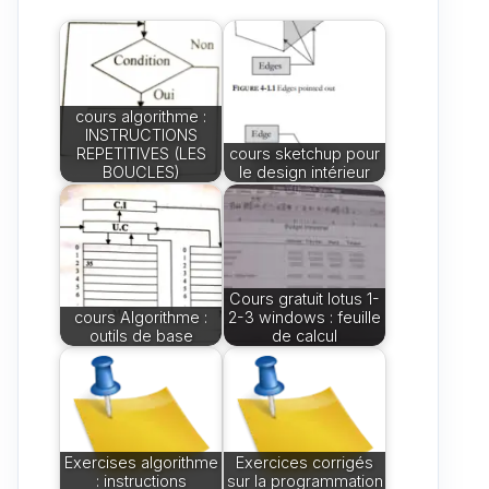
cours algorithme :
INSTRUCTIONS
REPETITIVES (LES
cours sketchup pour
BOUCLES)
le design intérieur
Cours gratuit lotus 1-
cours Algorithme :
2-3 windows : feuille
outils de base
de calcul
Exercises algorithme
Exercices corrigés
: instructions
sur la programmation