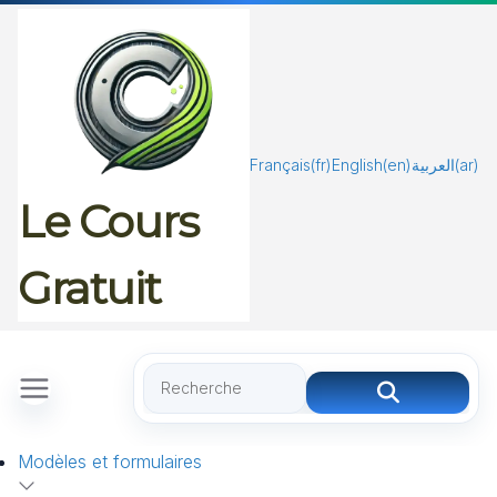
Passer
au
contenu
Français
(fr)
English
(en)
العربية
(ar)
Le Cours
Gratuit
Modèles et formulaires