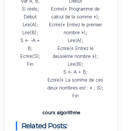
Var A, B,
Début
S: réels;
Ecrire(« Programme de
Début
calcul de la somme »);
Lire(A);
Ecrire(« Entrez le premier
Lire(B);
nombre »);
S <- -A +
Lire(A);
B;
Ecrire(« Entrez le
Ecrire(S);
deuxième nombre »);
Fin
Lire(B);
S <- A + B;
Ecrire(« La somme de ces
deux nombres est : « , S);
Fin
cours algorithme
Related Posts: