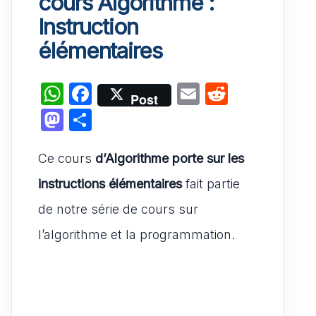
cours Algorithme :
Instruction
élémentaires
W
F
E
R
Post
h
a
m
e
M
P
at
c
ai
d
a
ar
s
e
l
di
Ce cours
st
ta
d’Algorithme porte sur les
A
b
t
o
g
instructions élémentaires
fait partie
p
o
d
er
de notre série de cours sur
p
o
o
l’algorithme et la programmation.
k
n