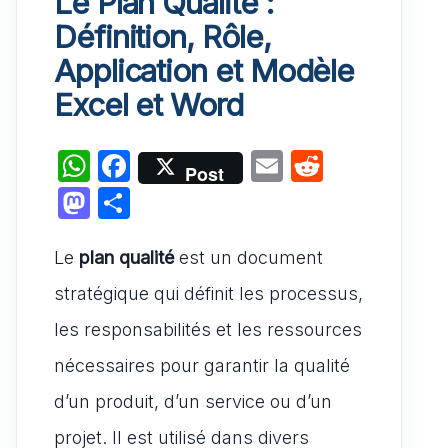
Le Plan Qualité :
Définition, Rôle,
Application et Modèle
Excel et Word
W
F
E
R
Post
h
a
m
e
M
P
at
c
ai
d
a
ar
s
e
l
di
Le
plan qualité
st
ta
est un document
A
b
t
o
g
stratégique qui définit les processus,
p
o
d
er
les responsabilités et les ressources
p
o
o
nécessaires pour garantir la qualité
k
n
d’un produit, d’un service ou d’un
projet. Il est utilisé dans divers