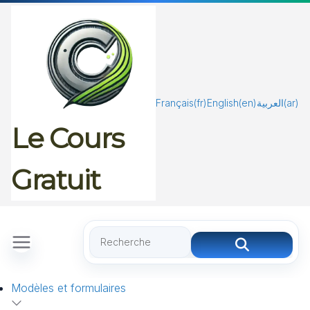
Passer
au
contenu
Français
(fr)
English
(en)
العربية
(ar)
Le Cours
Gratuit
Modèles et formulaires