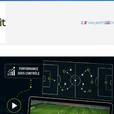
it
Français
(fr)
En