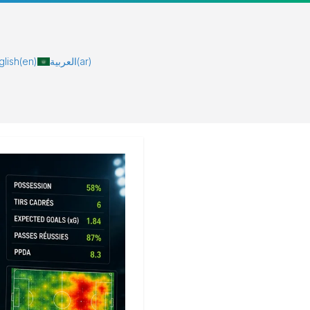
glish
(en)
العربية
(ar)