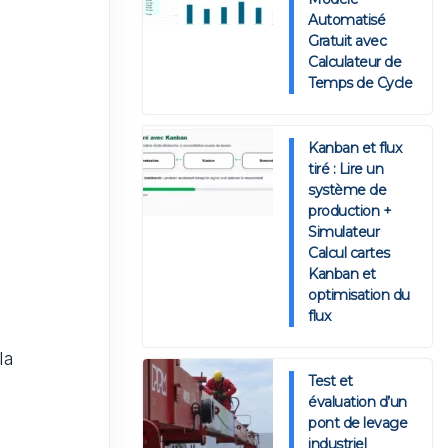
Automatisé
Gratuit avec
Calculateur de
Temps de Cycle
Kanban et flux
tiré : Lire un
système de
production +
Simulateur
Calcul cartes
Kanban et
optimisation du
flux
la
Test et
évaluation d’un
pont de levage
industriel