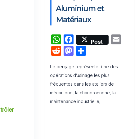
Activation de Marque : Mise en
Aluminium et
Œuvre et Modèle de Feuille de
Matériaux
Route
W
F
E
Audit de Communication
Post
Interne et Externe : Canevas
h
a
m
R
M
P
Word
at
c
ai
e
a
ar
s
e
l
Le perçage représente l’une des
d
st
ta
opérations d’usinage les plus
A
b
di
o
g
fréquentes dans les ateliers de
p
o
t
d
er
mécanique, la chaudronnerie, la
p
o
o
t
maintenance industrielle,
k
n
trôler