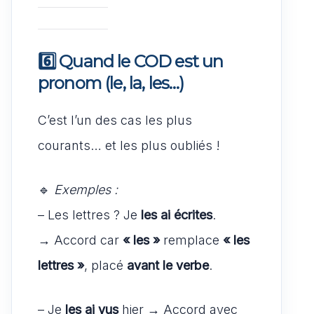
6️⃣ Quand le
COD est un
pronom
(le, la, les…)
C’est l’un des cas les plus
courants… et les plus oubliés !
🔹
Exemples :
– Les lettres ? Je
les ai écrites
.
→ Accord car
« les »
remplace
« les
lettres »
, placé
avant le verbe
.
– Je
les ai vus
hier → Accord avec