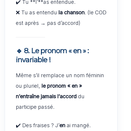
✔️ Tu **l’**as entendue.
❌ Tu as entendu
la chanson
. (le COD
est après → pas d’accord)
🔹 8.
Le pronom « en » :
invariable !
Même s’il remplace un nom féminin
ou pluriel,
le pronom « en »
n’entraîne jamais l’accord
du
participe passé.
✔️ Des fraises ? J’
en
ai mangé.