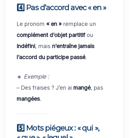
4️⃣ Pas d’accord avec
« en »
Le pronom
« en »
remplace un
complément d’objet partitif
ou
indéfini
, mais
n’entraîne jamais
l’accord du participe passé
.
🔹
Exemple :
– Des fraises ? J’en ai
mangé
, pas
mangées
.
5️⃣ Mots piégeux :
« qui »,
« que », « lequel »…