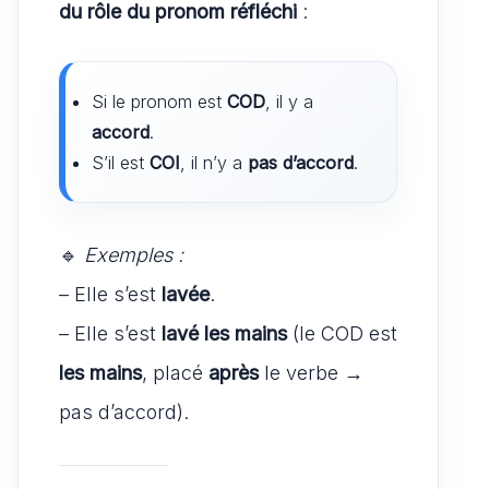
du rôle du pronom réfléchi
:
Si le pronom est
COD
, il y a
accord
.
S’il est
COI
, il n’y a
pas d’accord
.
🔹
Exemples :
– Elle s’est
lavée
.
– Elle s’est
lavé les mains
(le COD est
les mains
, placé
après
le verbe →
pas d’accord).