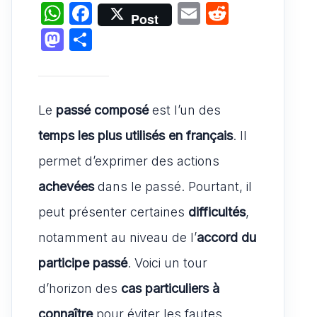
W
F
E
R
Post
h
a
m
e
M
P
at
c
ai
d
a
ar
s
e
l
di
st
ta
A
b
t
o
g
Le
passé composé
est l’un des
p
o
d
er
temps les plus utilisés en français
. Il
p
o
o
permet d’exprimer des actions
k
n
achevées
dans le passé. Pourtant, il
peut présenter certaines
difficultés
,
notamment au niveau de l’
accord du
participe passé
. Voici un tour
d’horizon des
cas particuliers à
connaître
pour éviter les fautes