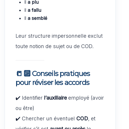
Il
a plu
Il
a fallu
Il
a semblé
Leur structure impersonnelle exclut
toute notion de sujet ou de COD.
📒 🔟 Conseils pratiques
pour réviser les accords
✔️ Identifier
l’auxiliaire
employé (avoir
ou être)
✔️ Chercher un éventuel
COD
, et
vérifier s’il est
avant ou après
le