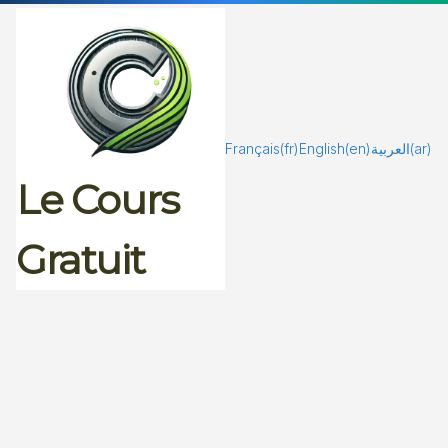
Passer
au
contenu
Français
(fr)
English
(en)
العربية
(ar)
Le Cours
Gratuit