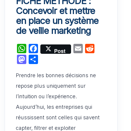
FICHE MÉTHODE :
Concevoir et mettre
en place un système
de veille marketing
W
F
E
R
Post
h
a
m
e
M
P
at
c
ai
d
a
ar
s
e
l
di
Prendre les bonnes décisions ne
st
ta
A
b
t
o
g
repose plus uniquement sur
p
o
d
er
l’intuition ou l’expérience.
p
o
o
Aujourd’hui, les entreprises qui
k
n
réussissent sont celles qui savent
capter, filtrer et exploiter