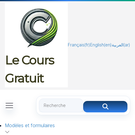
Passer
au
contenu
Français
(fr)
English
(en)
العربية
(ar)
Le Cours
Gratuit
Modèles et formulaires