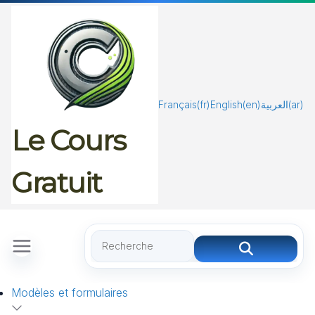
Passer
au
contenu
Français
(fr)
English
(en)
العربية
(ar)
Le Cours
Gratuit
Modèles et formulaires