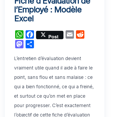
Fiche d’Évaluation de
l’Employé : Modèle
Excel
W
F
E
R
Post
h
a
m
e
M
P
at
c
ai
d
a
ar
s
e
l
di
L’entretien d’évaluation devient
st
ta
A
b
t
o
g
vraiment utile quand il aide à faire le
p
o
d
er
point, sans flou et sans malaise : ce
p
o
o
qui a bien fonctionné, ce qui a freiné,
k
n
et surtout ce qu’on met en place
pour progresser. C’est exactement
l’objectif de cette fiche d’évaluation