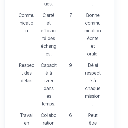
ues.
.
Commu
Clarté
7
Bonne
nicatio
et
commu
n
efficaci
nication
té des
écrite
échang
et
es.
orale.
Respec
Capacit
9
Délai
t des
é à
respect
délais
livrer
é à
dans
chaque
les
mission
temps.
.
Travail
Collabo
6
Peut
en
ration
être