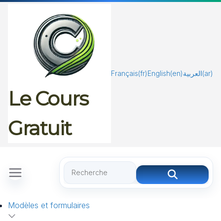
Passer
au
contenu
Français
(fr)
English
(en)
العربية
(ar)
Le Cours
Gratuit
Modèles et formulaires