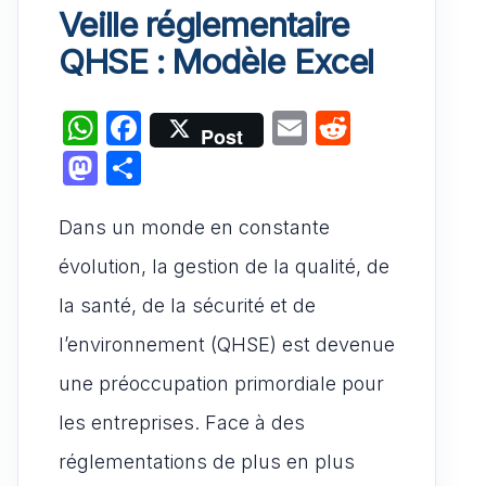
Veille réglementaire
QHSE : Modèle Excel
W
F
E
R
Post
h
a
m
e
M
P
at
c
ai
d
a
ar
s
e
l
di
Dans un monde en constante
st
ta
A
b
t
o
g
évolution, la gestion de la qualité, de
p
o
d
er
la santé, de la sécurité et de
p
o
o
l’environnement (QHSE) est devenue
k
n
une préoccupation primordiale pour
les entreprises. Face à des
réglementations de plus en plus