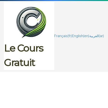
Passer
au
contenu
Français
(fr)
English
(en)
العربية
(ar)
Le Cours
Gratuit