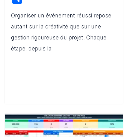
at
c
ai
d
st
ar
s
e
l
di
o
Organiser un événement réussi repose
ta
A
b
t
d
g
autant sur la créativité que sur une
p
o
o
er
gestion rigoureuse du projet. Chaque
p
o
n
étape, depuis la
k