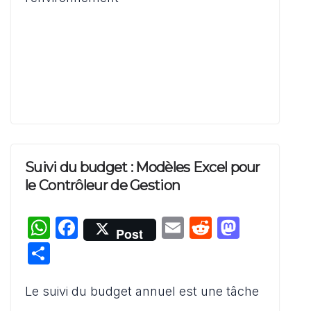
k
Suivi du budget : Modèles Excel pour
le Contrôleur de Gestion
W
F
E
R
M
Post
h
a
m
e
a
P
at
c
ai
d
st
ar
s
e
l
di
o
Le suivi du budget annuel est une tâche
ta