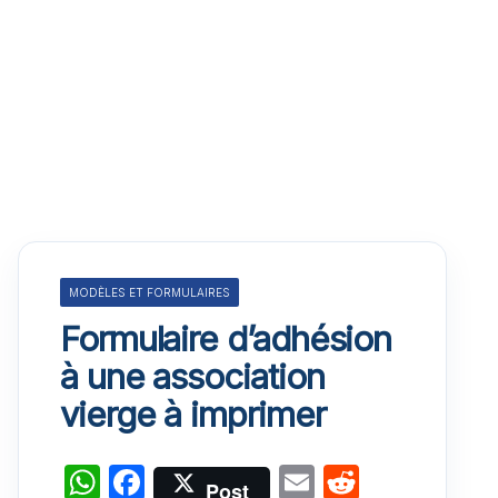
MODÈLES ET FORMULAIRES
Formulaire d’adhésion
à une association
vierge à imprimer
W
F
E
R
Post