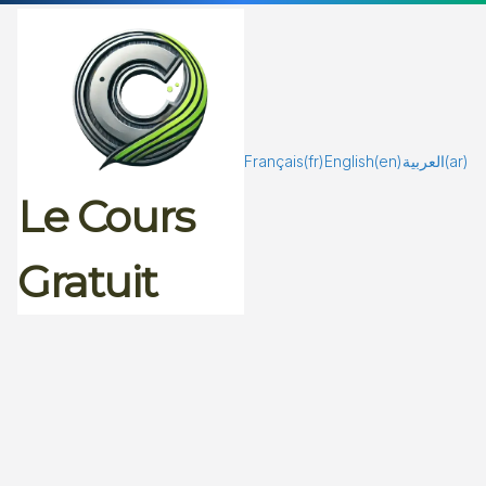
Passer
au
contenu
Français
(fr)
English
(en)
العربية
(ar)
Le Cours
Gratuit