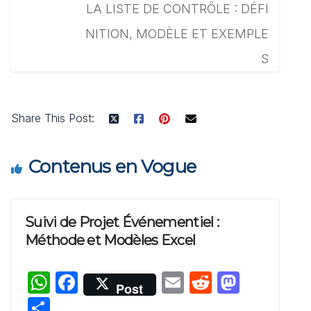
LA LISTE DE CONTRÔLE : DÉFI
NITION, MODÈLE ET EXEMPLE
S
Share This Post:
Contenus en Vogue
Suivi de Projet Événementiel :
Méthode et Modèles Excel
W
F
E
R
M
Post
h
a
m
e
a
P