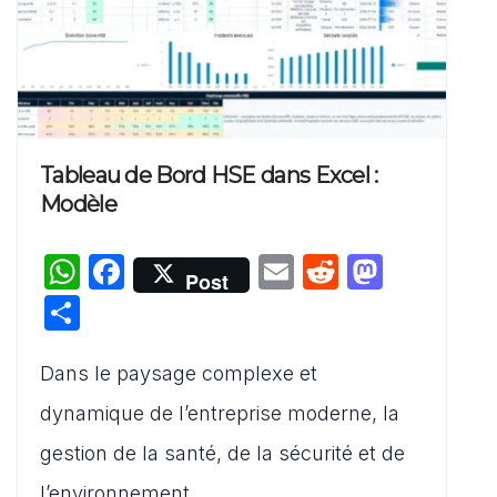
Tableau de Bord HSE dans Excel :
Modèle
W
F
E
R
M
Post
h
a
m
e
a
P
at
c
ai
d
st
ar
s
e
l
di
o
Dans le paysage complexe et
ta
A
b
t
d
g
dynamique de l’entreprise moderne, la
p
o
o
er
gestion de la santé, de la sécurité et de
p
o
n
l’environnement