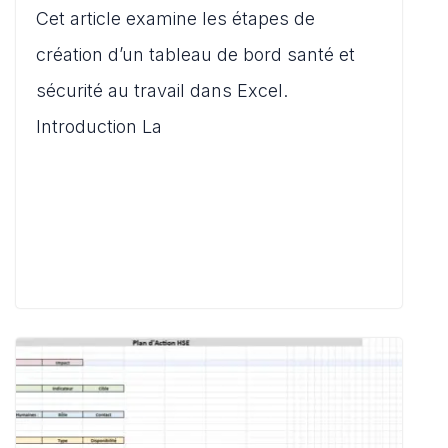
s
e
l
di
o
Cet article examine les étapes de
ta
A
b
t
d
g
création d’un tableau de bord santé et
p
o
o
er
sécurité au travail dans Excel.
p
o
n
Introduction La
k