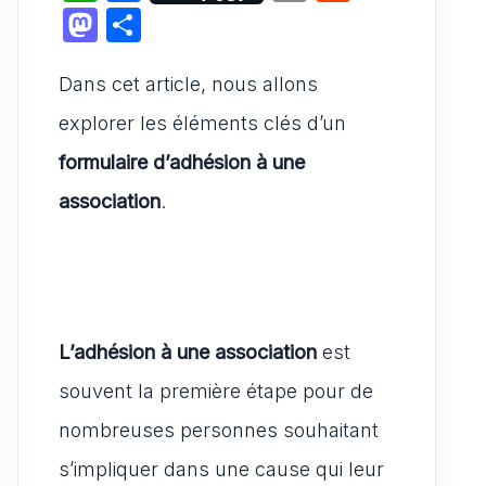
h
a
m
e
M
P
at
c
ai
d
a
ar
s
e
l
di
Dans cet article, nous allons
st
ta
A
b
t
o
g
explorer les éléments clés d’un
p
o
d
er
formulaire d’adhésion à une
p
o
o
association
.
k
n
L’adhésion à une association
est
souvent la première étape pour de
nombreuses personnes souhaitant
s’impliquer dans une cause qui leur