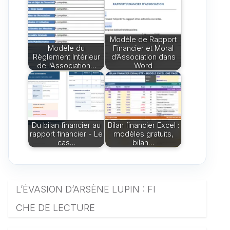
Modèle de Rapport
Modèle du
Financier et Moral
Règlement Intérieur
d’Association dans
de l’Association…
Word
Du bilan financier au
Bilan financier Excel :
rapport financier - Le
modèles gratuits,
cas…
bilan…
L’ÉVASION D’ARSÈNE LUPIN : FI
CHE DE LECTURE