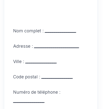
Nom complet :
________________
Adresse :
_______________________
Ville :
________________
Code postal :
________________
Numéro de téléphone :
________________