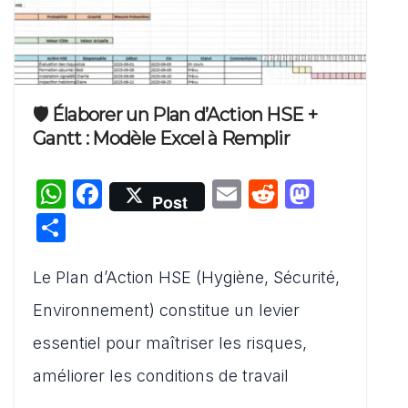
🛡️ Élaborer un Plan d’Action HSE +
Gantt : Modèle Excel à Remplir
W
F
E
R
M
Post
h
a
m
e
a
P
at
c
ai
d
st
ar
s
e
l
di
o
Le Plan d’Action HSE (Hygiène, Sécurité,
ta
A
b
t
d
g
Environnement) constitue un levier
p
o
o
er
essentiel pour maîtriser les risques,
p
o
n
améliorer les conditions de travail
k