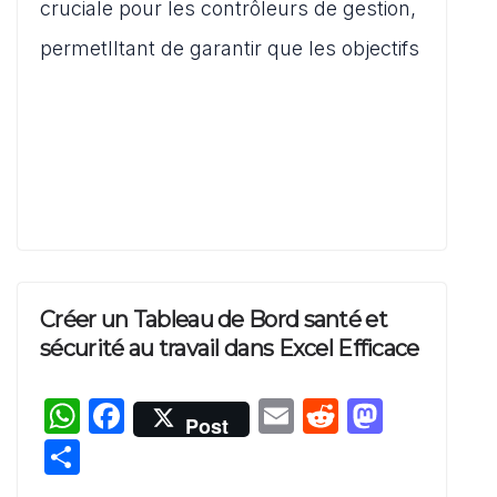
A
b
t
d
g
cruciale pour les contrôleurs de gestion,
p
o
o
er
permetlltant de garantir que les objectifs
p
o
n
k
Créer un Tableau de Bord santé et
sécurité au travail dans Excel Efficace
W
F
E
R
M
Post
h
a
m
e
a
P
at
c
ai
d
st
ar