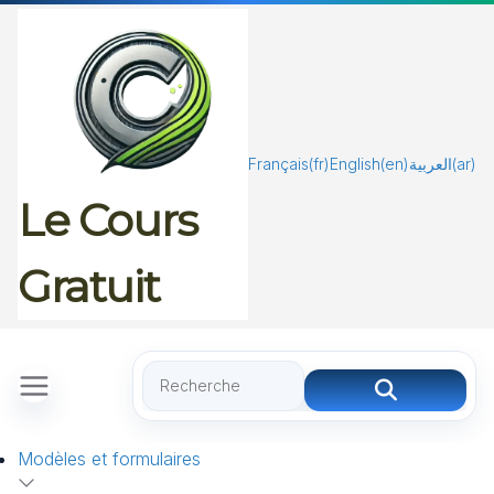
Passer
au
contenu
Français
(fr)
English
(en)
العربية
(ar)
Le Cours
Gratuit
Modèles et formulaires