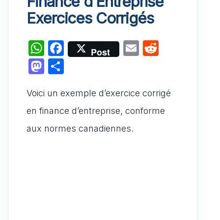
Finance d’Entreprise
Exercices Corrigés
W
F
E
R
Post
h
a
m
e
M
P
at
c
ai
d
a
ar
s
e
l
di
Voici un exemple d’exercice corrigé
st
ta
A
b
t
o
g
en finance d’entreprise, conforme
p
o
d
er
aux normes canadiennes.
p
o
o
k
n