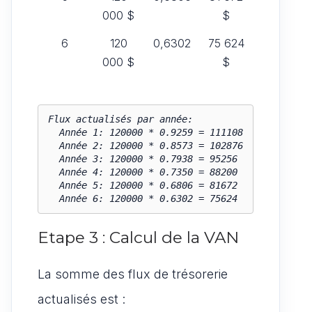
000 $
$
6
120
0,6302
75 624
000 $
$
Flux actualisés par année:

  Année 1: 120000 * 0.9259 = 111108

  Année 2: 120000 * 0.8573 = 102876

  Année 3: 120000 * 0.7938 = 95256

  Année 4: 120000 * 0.7350 = 88200

  Année 5: 120000 * 0.6806 = 81672

  Année 6: 120000 * 0.6302 = 75624
Etape 3 : Calcul de la VAN
La somme des flux de trésorerie
actualisés est :