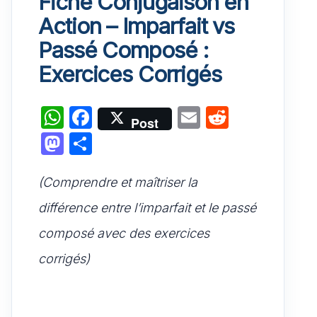
Fiche Conjugaison en
Action – Imparfait vs
Passé Composé :
Exercices Corrigés
W
F
E
R
Post
h
a
m
e
M
P
at
c
ai
d
a
ar
s
e
l
di
(Comprendre et maîtriser la
st
ta
A
b
t
o
g
différence entre l’imparfait et le passé
p
o
d
er
composé avec des exercices
p
o
o
corrigés)
k
n