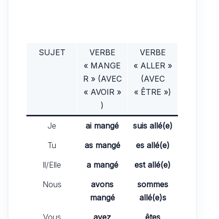
SUJET
VERBE
VERBE
« MANGE
« ALLER »
R » (AVEC
(AVEC
« AVOIR »
« ÊTRE »)
)
Je
ai mangé
suis allé(e)
Tu
as mangé
es allé(e)
Il/Elle
a mangé
est allé(e)
Nous
avons
sommes
mangé
allé(e)s
Vous
avez
êtes