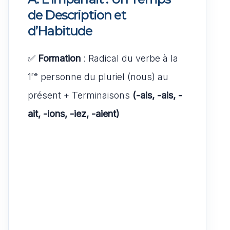
de Description et
d’Habitude
✅
Formation
: Radical du verbe à la
1ʳᵉ personne du pluriel (nous) au
présent + Terminaisons
(-ais, -ais, -
ait, -ions, -iez, -aient)