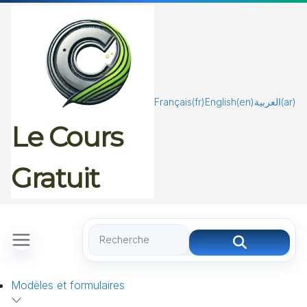
Passer
au
contenu
Français
(fr)
English
(en)
العربية
(ar)
Le Cours
Gratuit
Modèles et formulaires