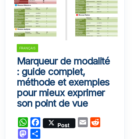
FRANÇAIS
Marqueur de modalité
: guide complet,
méthode et exemples
pour mieux exprimer
son point de vue
W
F
E
R
Post
h
a
m
e
M
P