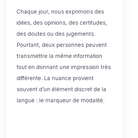
at
c
ai
d
a
ar
s
e
l
di
Chaque jour, nous exprimons des
st
ta
A
b
t
o
g
idées, des opinions, des certitudes,
p
o
d
er
des doutes ou des jugements.
p
o
o
Pourtant, deux personnes peuvent
k
n
transmettre la même information
tout en donnant une impression très
différente. La nuance provient
souvent d’un élément discret de la
langue : le marqueur de modalité.