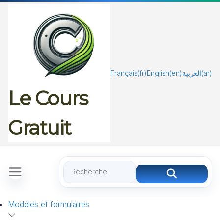
Passer
au
contenu
Français
(fr)
English
(en)
العربية
(ar)
Le Cours
Gratuit
Modèles et formulaires