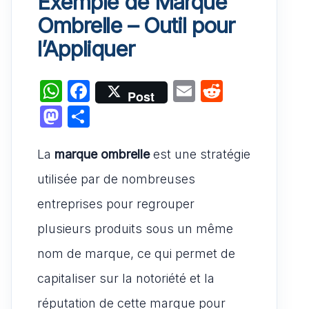
Exemple de Marque
Ombrelle – Outil pour
l’Appliquer
W
F
E
R
Post
h
a
m
e
M
P
at
c
ai
d
a
ar
s
e
l
di
La
marque ombrelle
st
ta
est une stratégie
A
b
t
o
g
utilisée par de nombreuses
p
o
d
er
entreprises pour regrouper
p
o
o
plusieurs produits sous un même
k
n
nom de marque, ce qui permet de
capitaliser sur la notoriété et la
réputation de cette marque pour