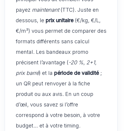
p
o
o
payez
maintenant
(TTC). Juste en
k
n
dessous, le
prix unitaire
(€/kg, €/L,
€/m²) vous permet de comparer des
formats différents sans calcul
mental. Les bandeaux promo
précisent l’avantage (
-20 %
,
2+1
,
prix barré
) et la
période de validité
;
un QR peut renvoyer à la fiche
produit ou aux avis. En un coup
d’œil, vous savez si l’offre
correspond à votre besoin, à votre
budget… et à votre timing.