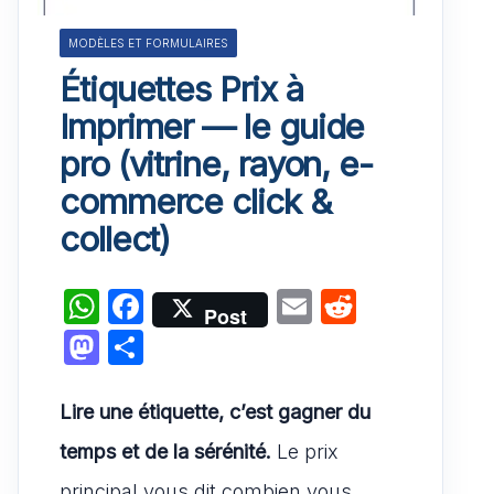
MODÈLES ET FORMULAIRES
Étiquettes Prix à
Imprimer — le guide
pro (vitrine, rayon, e-
commerce click &
collect)
W
F
E
R
Post
h
a
m
e
M
P
at
c
ai
d
a
ar
s
e
l
di
st
ta
Lire une étiquette, c’est gagner du
A
b
t
o
g
temps et de la sérénité.
Le prix
p
o
d
er
principal vous dit combien vous