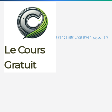
Passer
au
contenu
Français
(fr)
English
(en)
العربية
(ar)
Le Cours
Gratuit