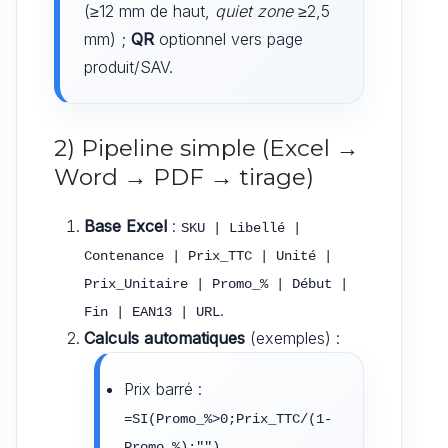
(≥12 mm de haut,
quiet zone
≥2,5
mm) ;
QR
optionnel vers page
produit/SAV.
2) Pipeline simple (Excel →
Word → PDF → tirage)
Base Excel
:
SKU | Libellé | 
Contenance | Prix_TTC | Unité | 
Prix_Unitaire | Promo_% | Début | 
.
Fin | EAN13 | URL
Calculs automatiques
(exemples) :
Prix barré :
=SI(Promo_%>0;Prix_TTC/(1-
Promo_%);"")