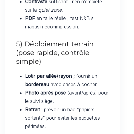
Contraste
suffisant ; rien n’empiète
sur la
quiet zone
.
PDF
en taille réelle ; test N&B si
magasin éco-impression.
5) Déploiement terrain
(pose rapide, contrôle
simple)
Lotir par allée/rayon
; fournir un
bordereau
avec cases à cocher.
Photo après pose
(avant/après) pour
le suivi siège.
Retrait
: prévoir un bac “papiers
sortants” pour éviter les étiquettes
périmées.