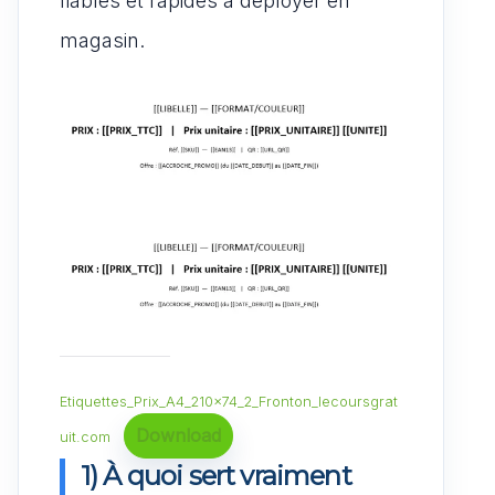
fiables et rapides à déployer en
magasin.
Etiquettes_Prix_A4_210x74_2_Fronton_lecoursgrat
Download
uit.com
1) À quoi sert vraiment