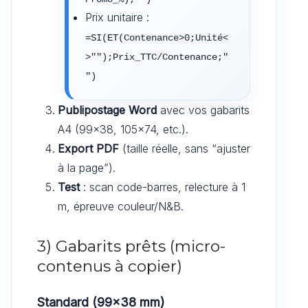
Prix unitaire :
=SI(ET(Contenance>0;Unité<
>"");Prix_TTC/Contenance;"
")
Publipostage Word
avec vos gabarits
A4 (99×38, 105×74, etc.).
Export PDF
(taille réelle, sans “ajuster
à la page”).
Test
: scan code-barres, relecture à 1
m, épreuve couleur/N&B.
3) Gabarits prêts (micro-
contenus à copier)
Standard (99×38 mm)