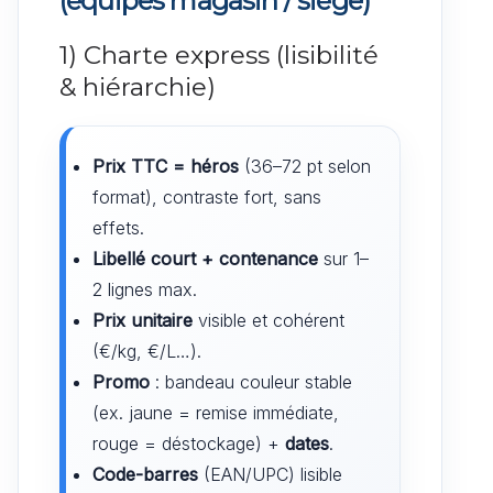
(équipes magasin / siège)
1) Charte express (lisibilité
& hiérarchie)
Prix TTC = héros
(36–72 pt selon
format), contraste fort, sans
effets.
Libellé court + contenance
sur 1–
2 lignes max.
Prix unitaire
visible et cohérent
(€/kg, €/L…).
Promo
: bandeau couleur stable
(ex. jaune = remise immédiate,
rouge = déstockage) +
dates
.
Code-barres
(EAN/UPC) lisible