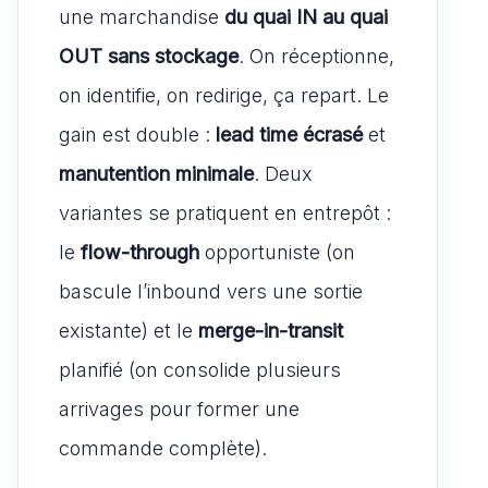
A
b
t
o
g
une marchandise
du quai IN au quai
p
o
d
er
OUT sans stockage
. On réceptionne,
p
o
o
on identifie, on redirige, ça repart. Le
k
n
gain est double :
lead time écrasé
et
manutention minimale
. Deux
variantes se pratiquent en entrepôt :
le
flow-through
opportuniste (on
bascule l’inbound vers une sortie
existante) et le
merge-in-transit
planifié (on consolide plusieurs
arrivages pour former une
commande complète).