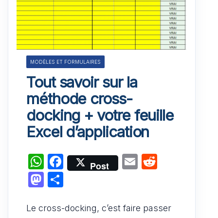
MODÈLES ET FORMULAIRES
Tout savoir sur la
méthode cross-
docking + votre feuille
Excel d’application
W
F
E
R
Post
h
a
m
e
M
P
at
c
ai
d
a
ar
s
e
l
di
st
ta
Le cross-docking, c’est faire passer