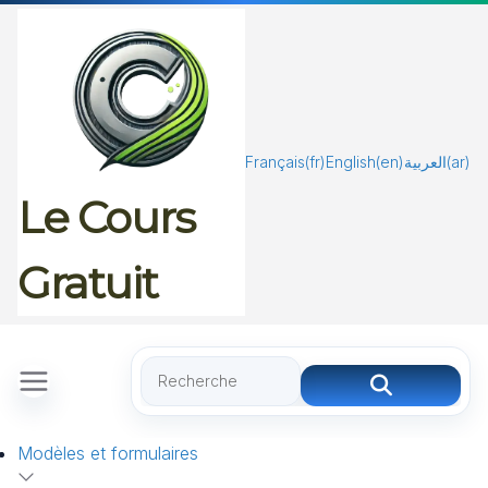
Passer
au
contenu
Français
(fr)
English
(en)
العربية
(ar)
Le Cours
Gratuit
Modèles et formulaires