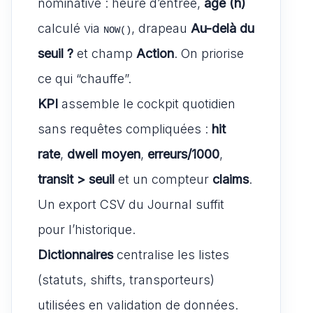
nominative : heure d’entrée,
âge (h)
calculé via
, drapeau
Au-delà du
NOW()
seuil ?
et champ
Action
. On priorise
ce qui “chauffe”.
KPI
assemble le cockpit quotidien
sans requêtes compliquées :
hit
rate
,
dwell moyen
,
erreurs/1000
,
transit > seuil
et un compteur
claims
.
Un export CSV du Journal suffit
pour l’historique.
Dictionnaires
centralise les listes
(statuts, shifts, transporteurs)
utilisées en validation de données.