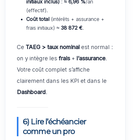
initiaux inclus)
:
≈ 6,96 %
/an
(effectif).
Coût total
(intérêts + assurance +
frais initiaux) ≈
38 872 €
.
Ce
TAEG > taux nominal
est normal :
on y intègre les
frais
+
l’assurance
.
Votre coût complet s’affiche
clairement dans les KPI et dans le
Dashboard
.
6) Lire l’échéancier
comme un pro