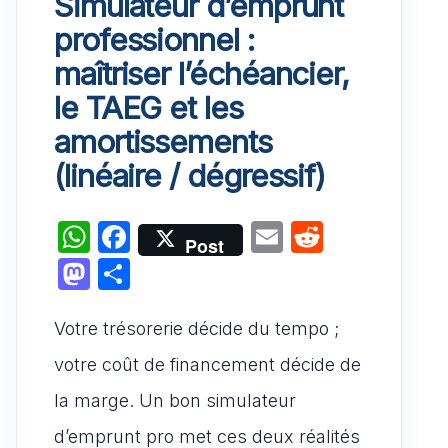
Simulateur d’emprunt
professionnel :
maîtriser l’échéancier,
le TAEG et les
amortissements
(linéaire / dégressif)
W
F
E
R
Post
h
a
m
e
M
P
at
c
ai
d
a
ar
s
e
l
di
Votre trésorerie décide du tempo ;
st
ta
A
b
t
o
g
votre coût de financement décide de
p
o
d
er
la marge. Un bon simulateur
p
o
o
d’emprunt pro met ces deux réalités