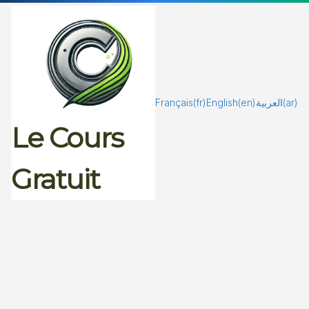
Passer
au
contenu
Français
(fr)
English
(en)
العربية
(ar)
Le Cours
Gratuit