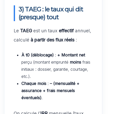
3) TAEG : le taux qui dit
(presque) tout
Le
TAEG
est un taux
effectif
annuel,
calculé
à partir des flux réels
:
À t0 (déblocage)
:
+ Montant net
perçu (montant emprunté
moins
frais
initiaux : dossier, garantie, courtage,
etc.).
Chaque mois
:
– (mensualité +
assurance + frais mensuels
éventuels)
.
On calcule l’
IRR
mensuelle (taux