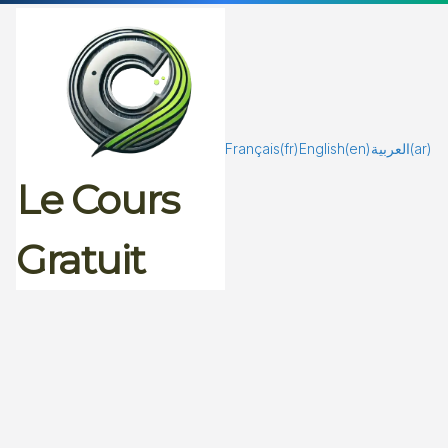
Passer
au
contenu
Français
(fr)
English
(en)
العربية
(ar)
Le Cours
Gratuit