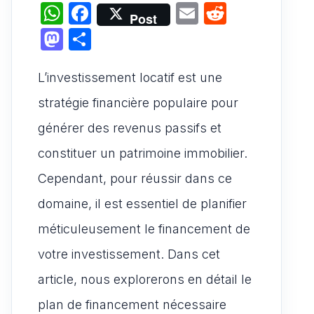
W
F
E
R
Post
h
a
m
e
M
P
at
c
ai
d
a
ar
s
e
l
di
L’investissement locatif est une
st
ta
A
b
t
o
g
stratégie financière populaire pour
p
o
d
er
générer des revenus passifs et
p
o
o
constituer un patrimoine immobilier.
k
n
Cependant, pour réussir dans ce
domaine, il est essentiel de planifier
méticuleusement le financement de
votre investissement. Dans cet
article, nous explorerons en détail le
plan de financement nécessaire