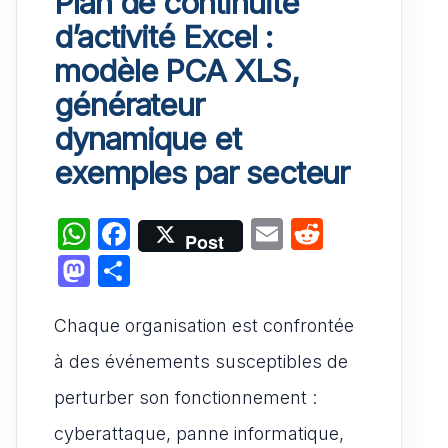
Plan de continuité
d’activité Excel :
modèle PCA XLS,
générateur
dynamique et
exemples par secteur
W
F
E
R
Post
h
a
m
e
M
P
at
c
ai
d
a
ar
s
e
l
di
Chaque organisation est confrontée
st
ta
A
b
t
o
g
à des événements susceptibles de
p
o
d
er
perturber son fonctionnement :
p
o
o
cyberattaque, panne informatique,