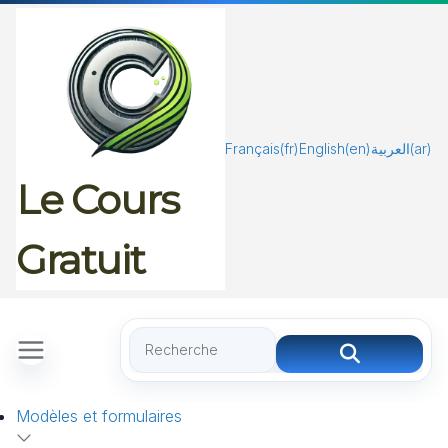
Passer
au
contenu
Français
(fr)
English
(en)
العربية
(ar)
Le Cours
Gratuit
Modèles et formulaires