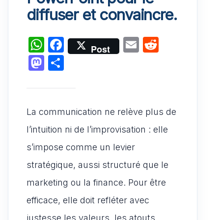
diffuser et convaincre.
W
F
E
R
Post
h
a
m
e
M
P
at
c
ai
d
a
ar
s
e
l
di
st
ta
A
b
t
o
g
La communication ne relève plus de
p
o
d
er
l’intuition ni de l’improvisation : elle
p
o
o
s’impose comme un levier
k
n
stratégique, aussi structuré que le
marketing ou la finance. Pour être
efficace, elle doit refléter avec
justesse les valeurs, les atouts,