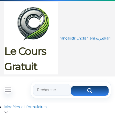
Passer
au
contenu
Français
(fr)
English
(en)
العربية
(ar)
Le Cours
Gratuit
Modèles et formulaires