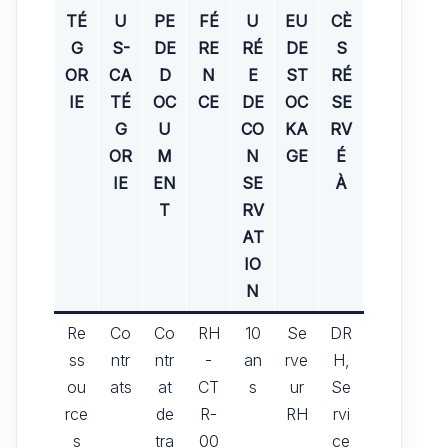
TÉ
U
PE
FÉ
U
EU
CÈ
G
S-
DE
RE
RÉ
DE
S
OR
CA
D
N
E
ST
RÉ
IE
TÉ
OC
CE
DE
OC
SE
G
U
CO
KA
RV
OR
M
N
GE
É
IE
EN
SE
À
T
RV
AT
IO
N
Re
Co
Co
RH
10
Se
DR
ss
ntr
ntr
-
an
rve
H,
ou
ats
at
CT
s
ur
Se
rce
de
R-
RH
rvi
s
tra
00
ce