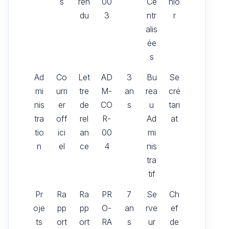
s
ren
00
Ce
nio
du
3
ntr
r
alis
ée
s
Ad
Co
Let
AD
3
Bu
Se
mi
urri
tre
M-
an
rea
cré
nis
er
de
CO
s
u
tari
tra
off
rel
R-
Ad
at
tio
ici
an
00
mi
n
el
ce
4
nis
tra
tif
Pr
Ra
Ra
PR
7
Se
Ch
oje
pp
pp
O-
an
rve
ef
ts
ort
ort
RA
s
ur
de