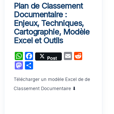
Plan de Classement
Documentaire :
Enjeux, Techniques,
Cartographie, Modèle
Excel et Outils
W
F
E
R
Post
h
a
m
e
M
P
at
c
ai
d
a
ar
s
e
l
di
Télécharger un modèle Excel de de
st
ta
A
b
t
o
g
Classement Documentaire ⬇︎
p
o
d
er
p
o
o
k