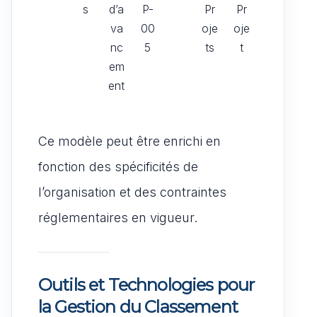
s
d’a
P-
Pr
Pr
va
00
oje
oje
nc
5
ts
t
em
ent
Ce modèle peut être enrichi en
fonction des spécificités de
l’organisation et des contraintes
réglementaires en vigueur.
Outils et Technologies pour
la Gestion du Classement