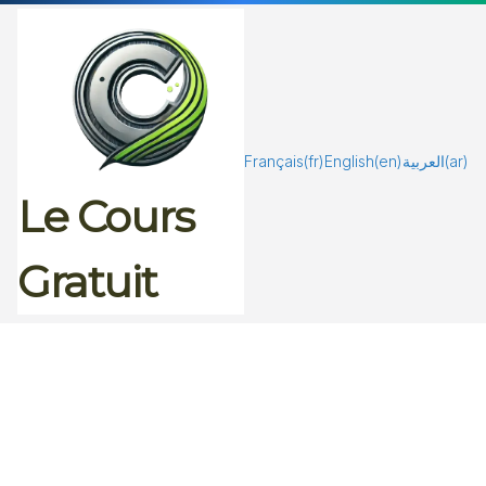
Passer
au
contenu
Français
(fr)
English
(en)
العربية
(ar)
Le Cours
Gratuit