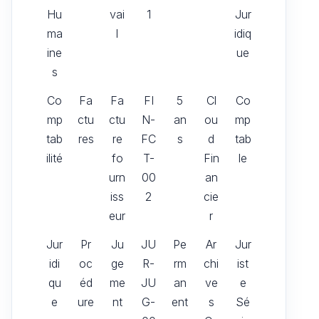
Hu
vai
1
Jur
ma
l
idiq
ine
ue
s
Co
Fa
Fa
FI
5
Cl
Co
mp
ctu
ctu
N-
an
ou
mp
tab
res
re
FC
s
d
tab
ilité
fo
T-
Fin
le
urn
00
an
iss
2
cie
eur
r
Jur
Pr
Ju
JU
Pe
Ar
Jur
idi
oc
ge
R-
rm
chi
ist
qu
éd
me
JU
an
ve
e
e
ure
nt
G-
ent
s
Sé