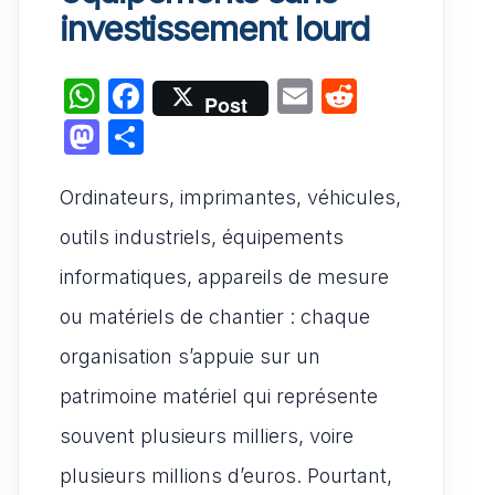
investissement lourd
W
F
E
R
Post
h
a
m
e
M
P
at
c
ai
d
a
ar
s
e
l
di
Ordinateurs, imprimantes, véhicules,
st
ta
A
b
t
o
g
outils industriels, équipements
p
o
d
er
informatiques, appareils de mesure
p
o
o
ou matériels de chantier : chaque
k
n
organisation s’appuie sur un
patrimoine matériel qui représente
souvent plusieurs milliers, voire
plusieurs millions d’euros. Pourtant,