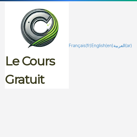
Passer
au
contenu
Français
(fr)
English
(en)
العربية
(ar)
Le Cours
Gratuit