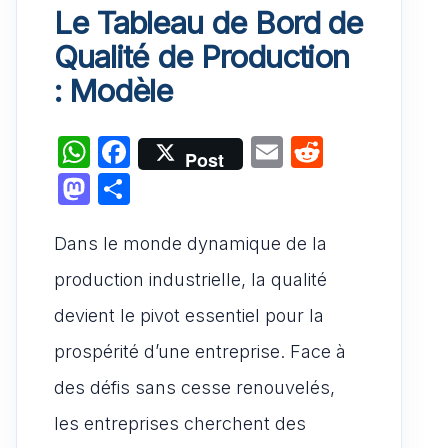
Le Tableau de Bord de
Qualité de Production
: Modèle
W
F
E
R
Post
h
a
m
e
M
P
at
c
ai
d
a
ar
s
e
l
di
Dans le monde dynamique de la
st
ta
A
b
t
o
g
production industrielle, la qualité
p
o
d
er
devient le pivot essentiel pour la
p
o
o
prospérité d’une entreprise. Face à
k
n
des défis sans cesse renouvelés,
les entreprises cherchent des