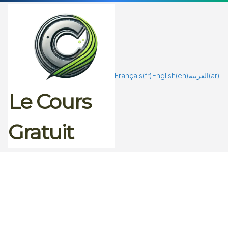
Passer
au
contenu
Français
(fr)
English
(en)
العربية
(ar)
Le Cours
Gratuit