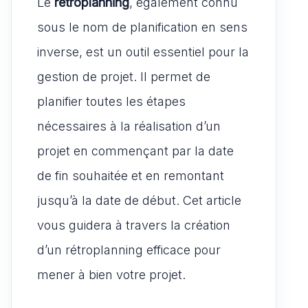
s
e
l
di
Le
rétroplanning
st
ta
, également connu
A
b
t
o
g
sous le nom de planification en sens
p
o
d
er
inverse, est un outil essentiel pour la
p
o
o
gestion de projet. Il permet de
k
n
planifier toutes les étapes
nécessaires à la réalisation d’un
projet en commençant par la date
de fin souhaitée et en remontant
jusqu’à la date de début. Cet article
vous guidera à travers la création
d’un rétroplanning efficace pour
mener à bien votre projet.