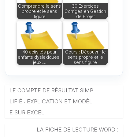
Comprendre le sens
30 Exercices
propre et le sens
Corrigés en Gestion
figuré
de Projet
40 activités pour
Cours : Découvrir le
enfants dyslexiques :
sens propre et le
jeux,…
sens figuré
LE COMPTE DE RÉSULTAT SIMP
LIFIÉ : EXPLICATION ET MODÈL
E SUR EXCEL
LA FICHE DE LECTURE WORD :