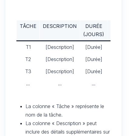
TÂCHE
DESCRIPTION
DURÉE
DATE DE 
(JOURS)
T1
[Description]
[Durée]
=DateFinP
T2
[Description]
[Durée]
=DateFinP
T3
[Description]
[Durée]
=DateFinP
…
…
…
La colonne « Tâche » représente le
nom de la tâche.
La colonne « Description » peut
inclure des détails supplémentaires sur