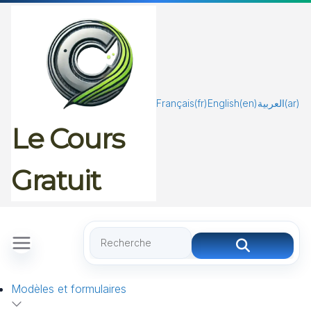
Passer
au
contenu
Français
(fr)
English
(en)
العربية
(ar)
Le Cours
Gratuit
Modèles et formulaires