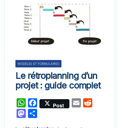
MODÈLES ET FORMULAIRES
Le rétroplanning d’un
projet : guide complet
W
F
E
R
Post
h
a
m
e
M
P
at
c
ai
d
a
ar