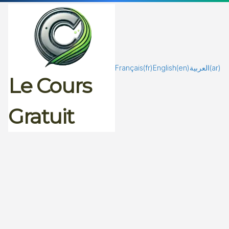
Passer
au
contenu
Français
(fr)
English
(en)
العربية
(ar)
Le Cours
Gratuit