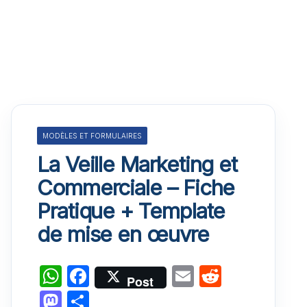
MODÈLES ET FORMULAIRES
La Veille Marketing et
Commerciale – Fiche
Pratique + Template
de mise en œuvre
W
F
E
R
Post
h
a
m
e
M
P