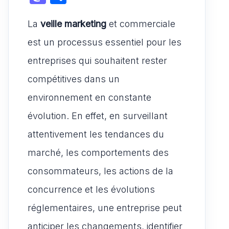
at
c
ai
d
a
ar
s
e
l
di
La
veille marketing
st
ta
et commerciale
A
b
t
o
g
est un processus essentiel pour les
p
o
d
er
entreprises qui souhaitent rester
p
o
o
compétitives dans un
k
n
environnement en constante
évolution. En effet, en surveillant
attentivement les tendances du
marché, les comportements des
consommateurs, les actions de la
concurrence et les évolutions
réglementaires, une entreprise peut
anticiper les changements, identifier