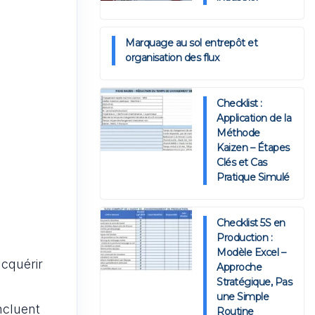
Marquage au sol entrepôt et
organisation des flux
Checklist :
Application de la
Méthode
Kaizen – Étapes
Clés et Cas
Pratique Simulé
Checklist 5S en
Production :
Modèle Excel –
acquérir
Approche
Stratégique, Pas
une Simple
ncluent
Routine