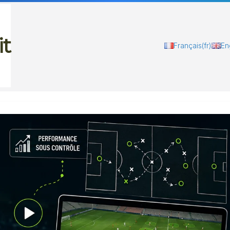
it
Français
(fr)
En