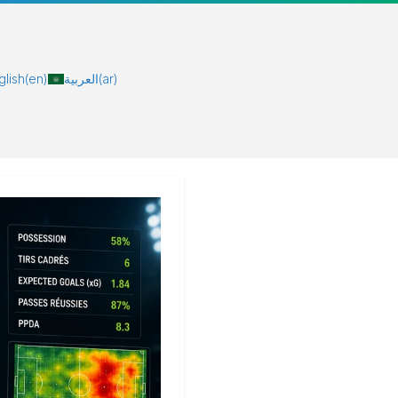
glish
(en)
العربية
(ar)