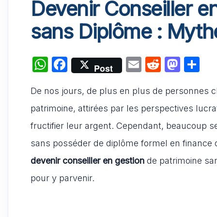
Devenir Conseiller e
sans Diplôme : Mythe
W
F
E
R
M
P
Post
h
a
m
e
a
ar
De nos jours, de plus en plus de personnes ch
at
c
ai
d
st
ta
s
e
l
di
o
g
patrimoine, attirées par les perspectives lucrati
A
b
t
d
er
fructifier leur argent. Cependant, beaucoup s
p
o
o
sans posséder de diplôme formel en finance ou 
p
o
n
devenir conseiller en gestion
de patrimoine sans
k
pour y parvenir.