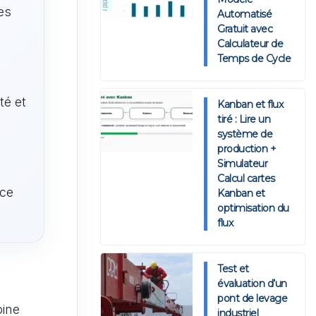
es
Automatisé
Gratuit avec
Calculateur de
Temps de Cycle
té et
Kanban et flux
tiré : Lire un
système de
production +
Simulateur
Calcul cartes
nce
Kanban et
optimisation du
flux
Test et
évaluation d’un
pont de levage
oine
industriel