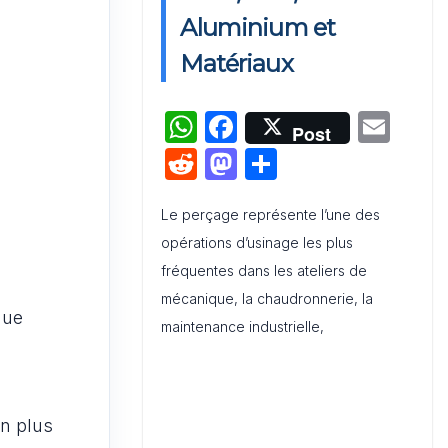
Activation de Marque : Mise en
Aluminium et
Œuvre et Modèle de Feuille de
Matériaux
Route
W
F
E
Audit de Communication
Post
Interne et Externe : Canevas
h
a
m
R
M
P
Word
at
c
ai
e
a
ar
s
e
l
Le perçage représente l’une des
d
st
ta
opérations d’usinage les plus
A
b
di
o
g
fréquentes dans les ateliers de
p
o
t
d
er
mécanique, la chaudronnerie, la
p
o
o
que
maintenance industrielle,
k
n
en plus