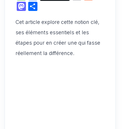
h
a
m
e
M
P
at
c
ai
d
a
ar
s
e
l
di
Cet article explore cette notion clé,
st
ta
A
b
t
o
g
ses éléments essentiels et les
p
o
d
er
étapes pour en créer une qui fasse
p
o
o
réellement la différence.
k
n