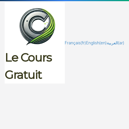
Passer
au
contenu
Français
(fr)
English
(en)
العربية
(ar)
Le Cours
Gratuit