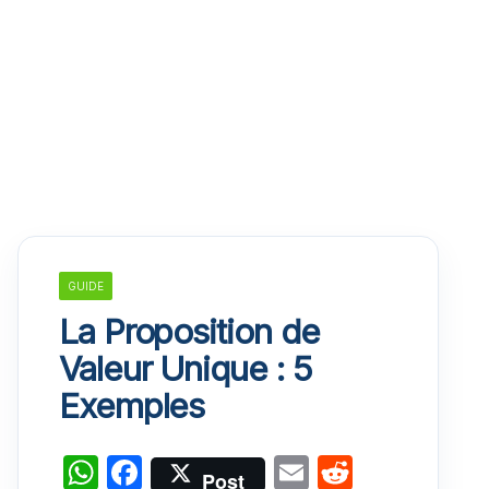
GUIDE
La Proposition de
Valeur Unique : 5
Exemples
W
F
E
R
Post