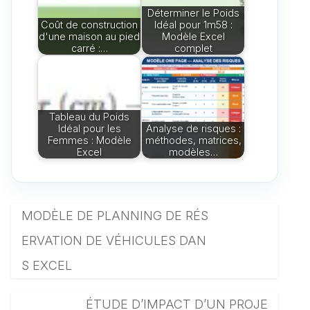
Déterminer le Poids
Coût de construction
Idéal pour 1m58 :
d'une maison au pied
Modèle Excel
carré :…
complet
Tableau du Poids
Idéal pour les
Analyse de risques :
Femmes : Modèle
méthodes, matrices,
Excel
modèles…
MODÈLE DE PLANNING DE RÉS
ERVATION DE VÉHICULES DAN
S EXCEL
ÉTUDE D’IMPACT D’UN PROJE