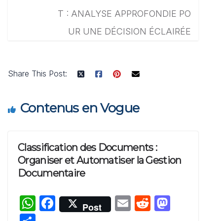
T : ANALYSE APPROFONDIE PO
UR UNE DÉCISION ÉCLAIRÉE
Share This Post:
Contenus en Vogue
Classification des Documents :
Organiser et Automatiser la Gestion
Documentaire
W
F
E
R
M
Post
h
a
m
e
a