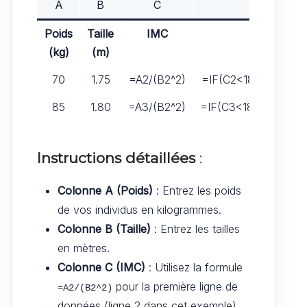
A
B
C
Poids
Taille
IMC
(kg)
(m)
70
1.75
=A2/(B2^2)
=IF(C2<18.5, »Maigre
85
1.80
=A3/(B2^2)
=IF(C3<18.5, »Maigre
Instructions détaillées
:
Colonne A (Poids)
: Entrez les poids
de vos individus en kilogrammes.
Colonne B (Taille)
: Entrez les tailles
en mètres.
Colonne C (IMC)
: Utilisez la formule
pour la première ligne de
=A2/(B2^2)
données (ligne 2 dans cet exemple),