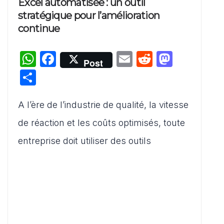
Excel automatisée : un outil
stratégique pour l’amélioration
continue
W
F
E
R
M
Post
h
a
m
e
a
P
at
c
ai
d
st
ar
s
e
l
di
o
A l’ère de l’industrie de qualité, la vitesse
ta
A
b
t
d
g
de réaction et les coûts optimisés, toute
p
o
o
er
entreprise doit utiliser des outils
p
o
n
k