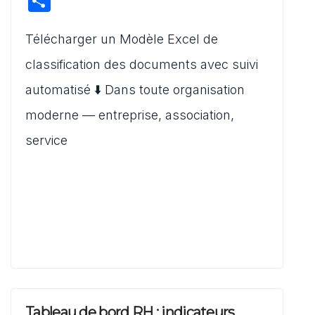
P
at
c
ai
d
st
ar
s
e
l
di
o
Télécharger un Modèle Excel de
ta
A
b
t
d
g
classification des documents avec suivi
p
o
o
er
automatisé ⬇️ Dans toute organisation
p
o
n
moderne — entreprise, association,
k
service
Tableau de bord RH : indicateurs