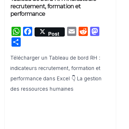
recrutement, formation et
performance
W
F
E
R
M
Post
h
a
m
e
a
P
at
c
ai
d
st
ar
s
e
l
di
o
Télécharger un Tableau de bord RH :
ta
A
b
t
d
g
indicateurs recrutement, formation et
p
o
o
er
performance dans Excel 👇 La gestion
p
o
n
des ressources humaines
k