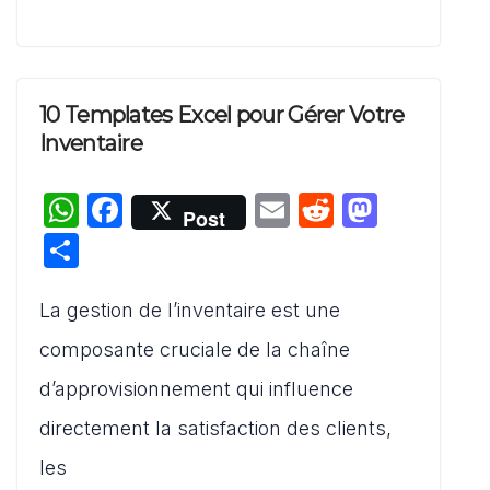
10 Templates Excel pour Gérer Votre
Inventaire
W
F
E
R
M
Post
h
a
m
e
a
P
at
c
ai
d
st
ar
s
e
l
di
o
La gestion de l’inventaire est une
ta
A
b
t
d
g
composante cruciale de la chaîne
p
o
o
er
d’approvisionnement qui influence
p
o
n
directement la satisfaction des clients,
k
les