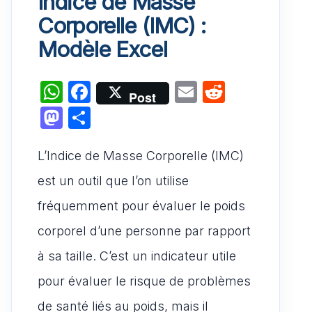
Indice de Masse
Corporelle (IMC) :
Modèle Excel
W
F
E
R
Post
h
a
m
e
M
P
at
c
ai
d
a
ar
s
e
l
di
L’Indice de Masse Corporelle (IMC)
st
ta
A
b
t
o
g
est un outil que l’on utilise
p
o
d
er
fréquemment pour évaluer le poids
p
o
o
corporel d’une personne par rapport
k
n
à sa taille. C’est un indicateur utile
pour évaluer le risque de problèmes
de santé liés au poids, mais il