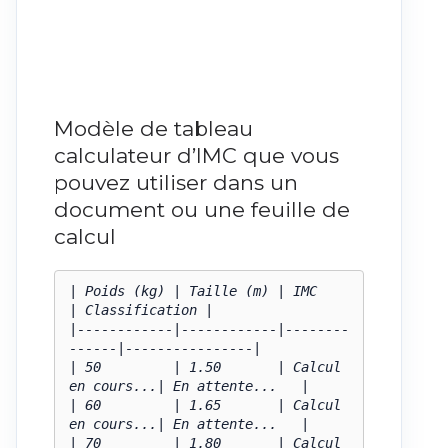
Modèle de tableau
calculateur d’IMC que vous
pouvez utiliser dans un
document ou une feuille de
calcul
| Poids (kg) | Taille (m) | IMC          
| Classification |

|------------|------------|--------
------|----------------|

| 50         | 1.50       | Calcul 
en cours...| En attente...   |

| 60         | 1.65       | Calcul 
en cours...| En attente...   |

| 70         | 1.80       | Calcul 