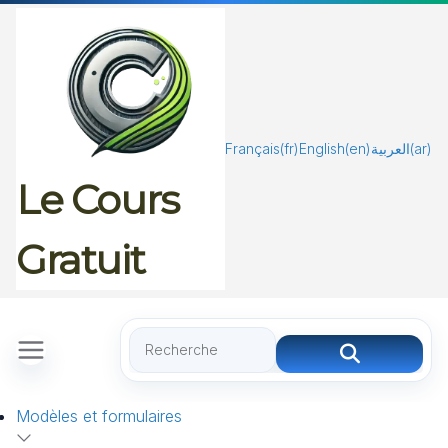
Passer
au
contenu
Français
(fr)
English
(en)
العربية
(ar)
Le Cours
Gratuit
Modèles et formulaires