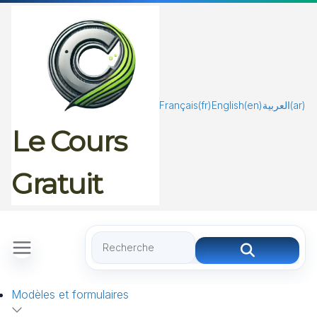
Passer
au
contenu
Français
(fr)
English
(en)
العربية
(ar)
Le Cours
Gratuit
Modèles et formulaires