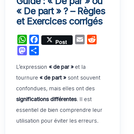
Guide : « De par » ou
« De part » ? – Règles
et Exercices corrigés
W
F
E
R
Post
h
a
m
e
M
P
at
c
ai
d
a
ar
s
e
l
di
L’expression
st
ta
« de par »
et la
A
b
t
o
g
tournure
« de part »
sont souvent
p
o
d
er
confondues, mais elles ont des
p
o
o
significations différentes
. Il est
k
n
essentiel de bien comprendre leur
utilisation pour éviter les erreurs.