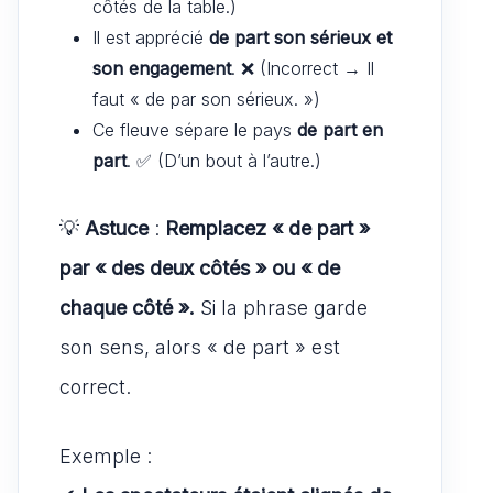
côtés de la table.)
Il est apprécié
de part son sérieux et
son engagement
. ❌ (Incorrect → Il
faut « de par son sérieux. »)
Ce fleuve sépare le pays
de part en
part
. ✅ (D’un bout à l’autre.)
💡
Astuce
:
Remplacez « de part »
par « des deux côtés » ou « de
chaque côté ».
Si la phrase garde
son sens, alors « de part » est
correct.
Exemple :