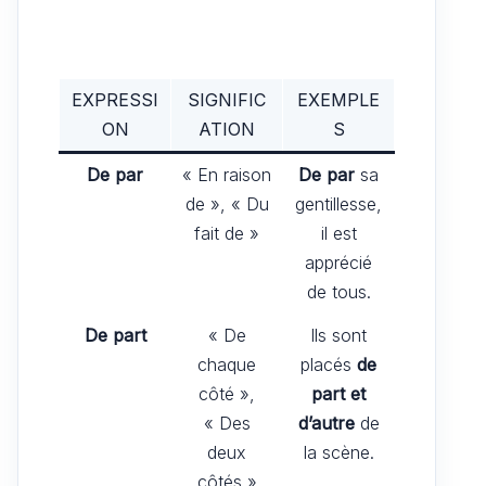
EXPRESSI
SIGNIFIC
EXEMPLE
ON
ATION
S
De par
« En raison
De par
sa
de », « Du
gentillesse,
fait de »
il est
apprécié
de tous.
De part
« De
Ils sont
chaque
placés
de
côté »,
part et
« Des
d’autre
de
deux
la scène.
côtés »