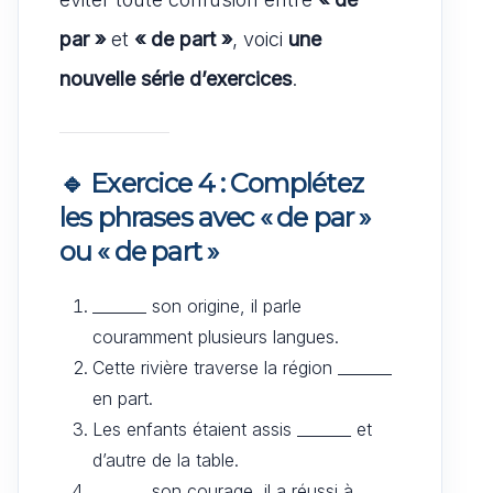
par »
et
« de part »
, voici
une
nouvelle série d’exercices
.
🔹 Exercice 4 : Complétez
les phrases avec « de par »
ou « de part »
_______ son origine, il parle
couramment plusieurs langues.
Cette rivière traverse la région _______
en part.
Les enfants étaient assis _______ et
d’autre de la table.
_______ son courage, il a réussi à