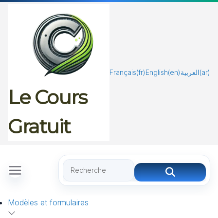
Passer
au
contenu
Français
(fr)
English
(en)
العربية
(ar)
Le Cours
Gratuit
Modèles et formulaires