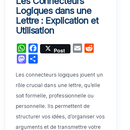
Les Connecteurs
Logiques dans une
Lettre : Explication et
Utilisation
W
F
E
R
Post
h
a
m
e
M
P
at
c
ai
d
a
ar
s
e
l
di
Les connecteurs logiques jouent un
st
ta
A
b
t
o
g
rôle crucial dans une lettre, qu’elle
p
o
d
er
soit formelle, professionnelle ou
p
o
o
personnelle. Ils permettent de
k
n
structurer vos idées, d’organiser vos
arguments et de transmettre votre