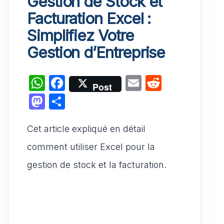
Gestion de Stock et
Facturation Excel :
Simplifiez Votre
Gestion d’Entreprise
W
F
E
R
Post
h
a
m
e
M
P
at
c
ai
d
a
ar
s
e
l
di
Cet article expliqué en détail
st
ta
A
b
t
o
g
comment utiliser Excel pour la
p
o
d
er
gestion de stock et la facturation.
p
o
o
k
n