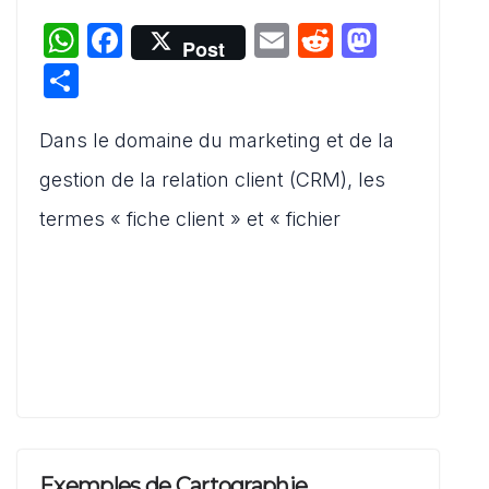
W
F
E
R
M
Post
h
a
m
e
a
P
at
c
ai
d
st
ar
s
e
l
di
o
Dans le domaine du marketing et de la
ta
A
b
t
d
g
gestion de la relation client (CRM), les
p
o
o
er
termes « fiche client » et « fichier
p
o
n
k
Exemples de Cartographie