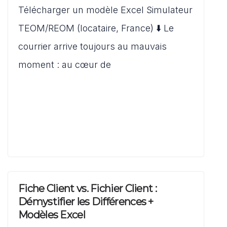
s
e
l
di
o
Télécharger un modèle Excel Simulateur
ta
A
b
t
d
g
TEOM/REOM (locataire, France) ⬇️ Le
p
o
o
er
courrier arrive toujours au mauvais
p
o
n
moment : au cœur de
k
Fiche Client vs. Fichier Client :
Démystifier les Différences +
Modèles Excel