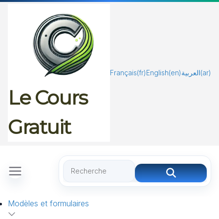
Passer
au
contenu
Français
(fr)
English
(en)
العربية
(ar)
Le Cours
Gratuit
Modèles et formulaires