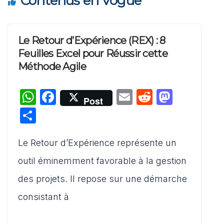
Contenus en Vogue
Le Retour d’Expérience (REX) : 8
Feuilles Excel pour Réussir cette
Méthode Agile
W
F
E
R
M
Post
h
a
m
e
a
P
at
c
ai
d
st
ar
s
e
l
di
o
Le Retour d’Expérience représente un
ta
A
b
t
d
g
outil éminemment favorable à la gestion
p
o
o
er
des projets. Il repose sur une démarche
p
o
n
consistant à
k