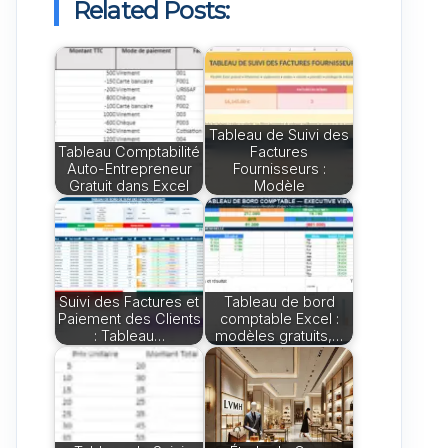
Related Posts:
Tableau de Suivi des
Tableau Comptabilité
Factures
Auto-Entrepreneur
Fournisseurs :
Gratuit dans Excel
Modèle
Suivi des Factures et
Tableau de bord
Paiement des Clients
comptable Excel :
: Tableau…
modèles gratuits,…