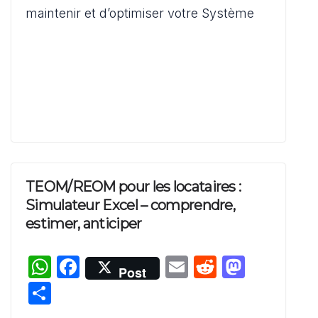
p
o
o
er
maintenir et d’optimiser votre Système
p
o
n
k
TEOM/REOM pour les locataires :
Simulateur Excel – comprendre,
estimer, anticiper
W
F
E
R
M
Post
h
a
m
e
a
P
at
c
ai
d
st
ar