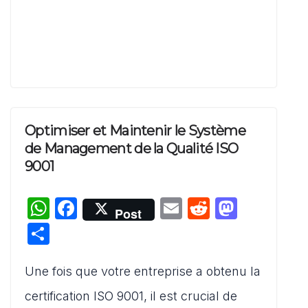
Optimiser et Maintenir le Système
de Management de la Qualité ISO
9001
W
F
E
R
M
Post
h
a
m
e
a
P
at
c
ai
d
st
ar
s
e
l
di
o
Une fois que votre entreprise a obtenu la
ta
A
b
t
d
g
certification ISO 9001, il est crucial de