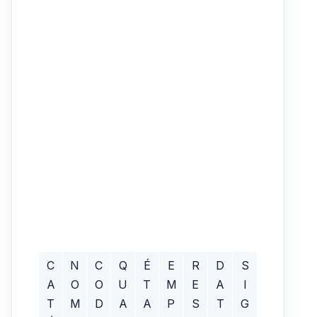
C
N
C
Q
É
E
R
D
S
A
O
O
U
T
M
E
A
I
T
M
D
A
A
P
S
T
G