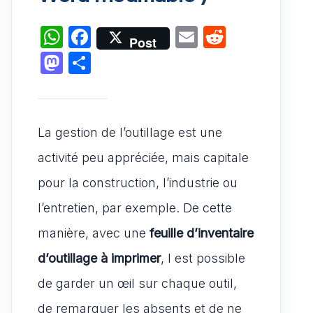
W
F
E
R
Post
h
a
m
e
M
P
at
c
ai
d
a
ar
s
e
l
di
st
ta
A
b
t
o
g
La gestion de l’outillage est une
p
o
d
er
activité peu appréciée, mais capitale
p
o
o
pour la construction, l’industrie ou
k
n
l’entretien, par exemple. De cette
manière, avec une
feuille d’inventaire
d’outillage à imprimer
, l est possible
de garder un œil sur chaque outil,
de remarquer les absents et de ne