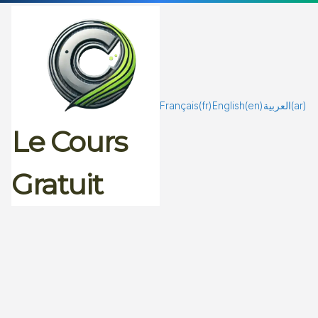
Passer
au
contenu
Français
(fr)
English
(en)
العربية
(ar)
Le Cours
Gratuit