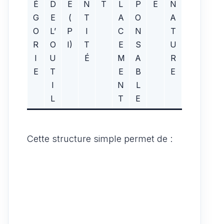
É
D
E
N
T
L
P
E
N
G
E
(
T
A
O
A
O
L’
P
I
C
N
T
R
O
I)
T
E
S
U
I
U
É
M
A
R
E
T
E
B
E
I
N
L
L
T
E
Cette structure simple permet de :