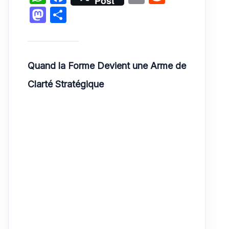
Post
h
a
m
e
M
P
at
c
ai
d
a
ar
s
e
l
di
st
ta
A
b
t
o
g
Quand la Forme Devient une Arme de
p
o
d
er
Clarté Stratégique
p
o
o
k
n