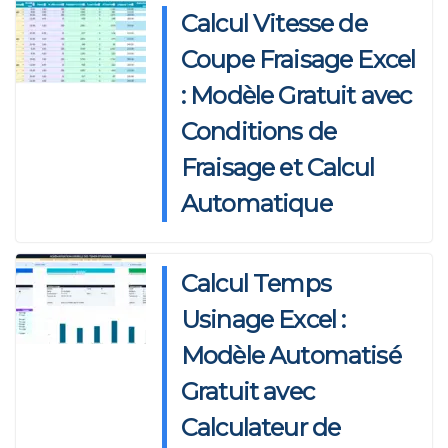
p
o
o
Calcul Vitesse de
p
o
n
Coupe Fraisage Excel
k
: Modèle Gratuit avec
Conditions de
Fraisage et Calcul
Automatique
Calcul Temps
Usinage Excel :
Modèle Automatisé
Gratuit avec
Calculateur de