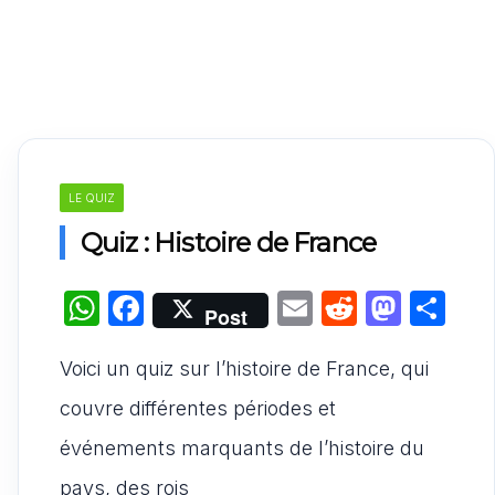
LE QUIZ
Quiz : Histoire de France
W
F
E
R
M
P
Post
h
a
m
e
a
ar
Voici un quiz sur l’histoire de France, qui
at
c
ai
d
st
ta
s
e
l
di
o
g
couvre différentes périodes et
A
b
t
d
er
événements marquants de l’histoire du
p
o
o
pays, des rois