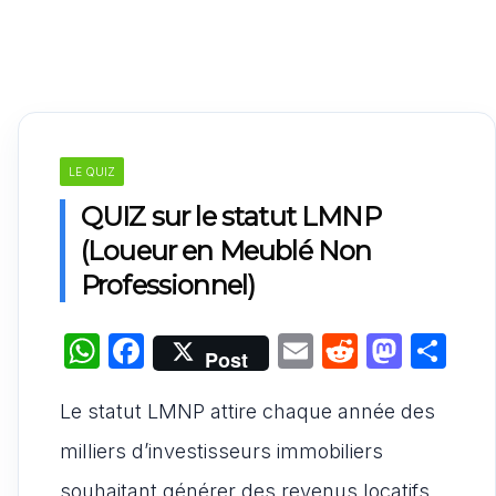
LE QUIZ
QUIZ sur le statut LMNP
(Loueur en Meublé Non
Professionnel)
W
F
E
R
M
P
Post
h
a
m
e
a
ar
Le statut LMNP attire chaque année des
at
c
ai
d
st
ta
s
e
l
di
o
g
milliers d’investisseurs immobiliers
A
b
t
d
er
souhaitant générer des revenus locatifs