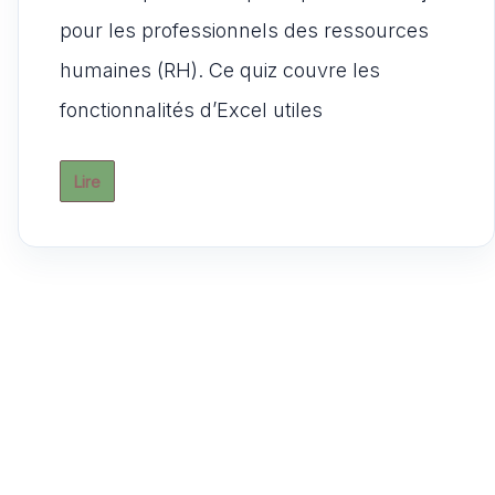
at
c
ai
d
st
ta
s
e
l
di
o
g
pour les professionnels des ressources
A
b
t
d
er
humaines (RH). Ce quiz couvre les
p
o
o
fonctionnalités d’Excel utiles
p
o
n
k
Lire