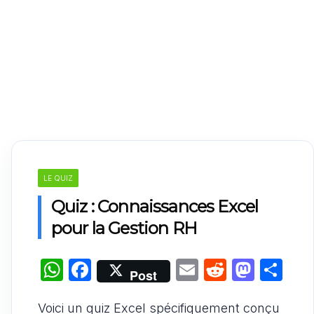
LE QUIZ
Quiz : Connaissances Excel
pour la Gestion RH
W
F
E
R
M
P
Post
h
a
m
e
a
ar
Voici un quiz Excel spécifiquement conçu