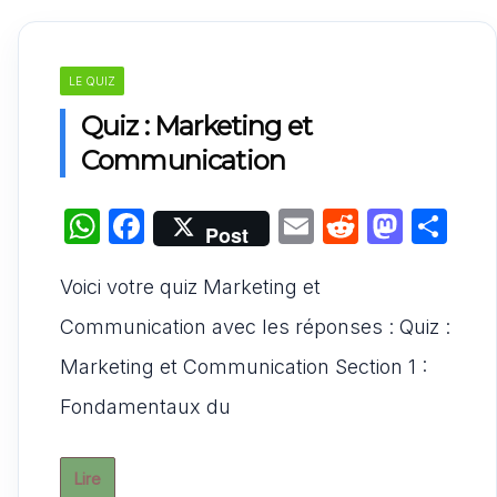
LE QUIZ
Quiz : Marketing et
Communication
W
F
E
R
M
P
Post
h
a
m
e
a
ar
Voici votre quiz Marketing et
at
c
ai
d
st
ta
s
e
l
di
o
g
Communication avec les réponses : Quiz :
A
b
t
d
er
Marketing et Communication Section 1 :
p
o
o
Fondamentaux du
p
o
n
k
Lire