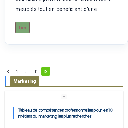
p
o
o
meublés tout en bénéficiant d’une
p
o
n
k
Lire
Pagination
1
…
11
12
des
Marketing
publications
Tableau de compétences professionnelles pour les 10
métiers du marketing les plus recherchés