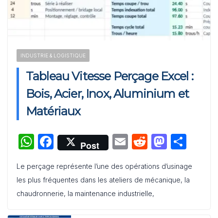
Activation de Marque : Mise en Œuvre et Modèle de
Feuille de Route
Audit de Communication Interne et Externe : Canevas
INDUSTRIE & LOGISTIQUE
Word
Tableau Vitesse Perçage Excel :
Bois, Acier, Inox, Aluminium et
Matériaux
W
F
E
R
M
P
Post
h
a
m
e
a
ar
Le perçage représente l’une des opérations d’usinage
at
c
ai
d
st
ta
les plus fréquentes dans les ateliers de mécanique, la
s
e
l
di
o
g
chaudronnerie, la maintenance industrielle,
A
b
t
d
er