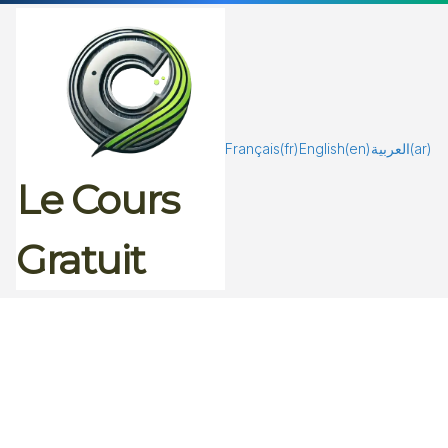
Passer
au
contenu
Français
(fr)
English
(en)
العربية
(ar)
Le Cours
Gratuit