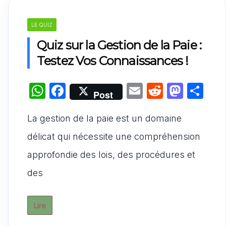
LE QUIZ
Quiz sur la Gestion de la Paie :
Testez Vos Connaissances !
W
F
E
R
M
P
Post
h
a
m
e
a
ar
La gestion de la paie est un domaine
at
c
ai
d
st
ta
s
e
l
di
o
g
délicat qui nécessite une compréhension
A
b
t
d
er
approfondie des lois, des procédures et
p
o
o
des
p
o
n
k
Lire