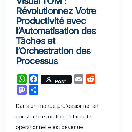
Visual TOM :
Révolutionnez Votre
Productivité avec
l’Automatisation des
Tâches et
l’Orchestration des
Processus
W
F
E
R
Post
h
a
m
e
M
P
at
c
ai
d
a
ar
s
e
l
di
Dans un monde professionnel en
st
ta
A
b
t
o
g
constante évolution, l’efficacité
p
o
d
er
opérationnelle est devenue