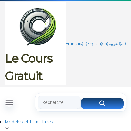
Passer
au
contenu
Français
(fr)
English
(en)
العربية
(ar)
Le Cours
Gratuit
Modèles et formulaires