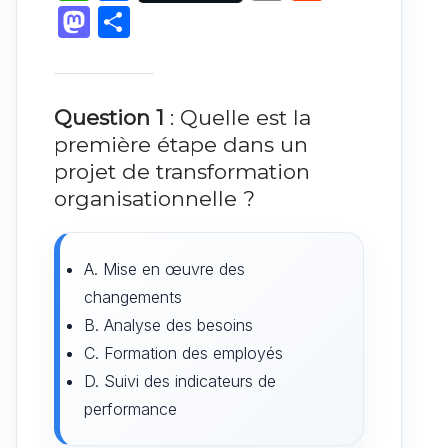
h
a
m
e
M
P
at
c
ai
d
a
ar
s
e
l
di
st
ta
A
b
t
o
g
Question 1
: Quelle est la
p
o
d
er
première étape dans un
p
o
projet de transformation
o
organisationnelle ?
k
n
A. Mise en œuvre des
changements
B. Analyse des besoins
C. Formation des employés
D. Suivi des indicateurs de
performance