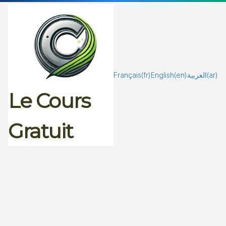
Passer
au
contenu
Français
(fr)
English
(en)
العربية
(ar)
Le Cours
Gratuit