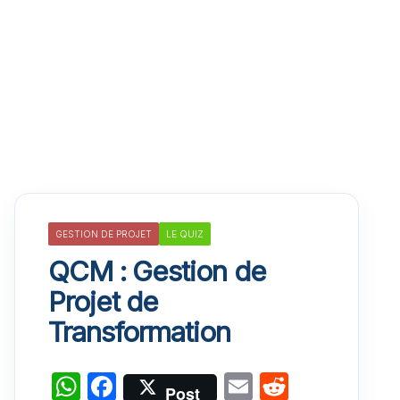
GESTION DE PROJET
LE QUIZ
QCM : Gestion de
Projet de
Transformation
W
F
E
R
Post