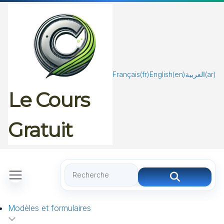
Passer
au
contenu
Français
(fr)
English
(en)
العربية
(ar)
Le Cours
Gratuit
Modèles et formulaires