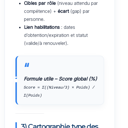
Cibles par rôle
(niveau attendu par
compétence) +
écart
(gap) par
personne.
Lien habilitations
: dates
d’obtention/expiration et statut
(valide/à renouveler).
Formule utile – Score global (%)
Score = Σ((Niveau/3) × Poids) / 
Σ(Poids)
3) Cartographie type des