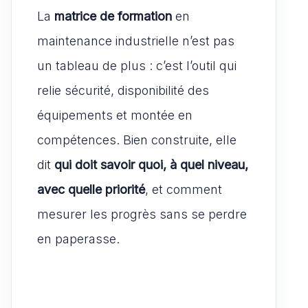
a
ar
s
e
l
di
La
matrice de formation
st
ta
en
A
b
t
o
g
maintenance industrielle n’est pas
p
o
d
er
un tableau de plus : c’est l’outil qui
p
o
o
relie sécurité, disponibilité des
k
n
équipements et montée en
compétences. Bien construite, elle
dit
qui doit savoir quoi, à quel niveau,
avec quelle priorité
, et comment
mesurer les progrès sans se perdre
en paperasse.