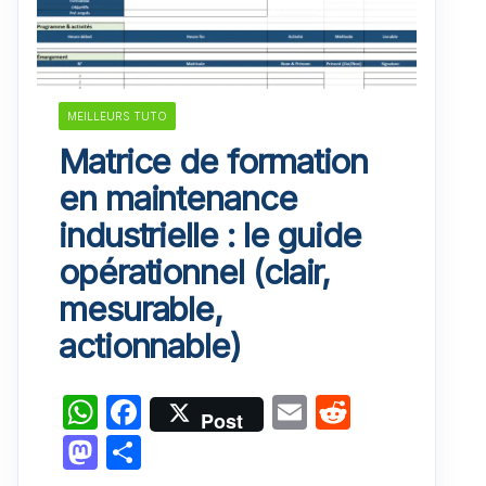
MEILLEURS TUTO
Matrice de formation
en maintenance
industrielle : le guide
opérationnel (clair,
mesurable,
actionnable)
W
F
E
R
Post
h
a
m
e
M
P
at
c
ai
d