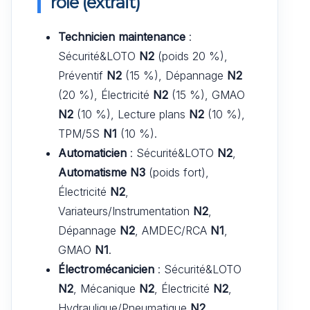
rôle (extrait)
Technicien maintenance
:
Sécurité&LOTO
N2
(poids 20 %),
Préventif
N2
(15 %), Dépannage
N2
(20 %), Électricité
N2
(15 %), GMAO
N2
(10 %), Lecture plans
N2
(10 %),
TPM/5S
N1
(10 %).
Automaticien
: Sécurité&LOTO
N2
,
Automatisme N3
(poids fort),
Électricité
N2
,
Variateurs/Instrumentation
N2
,
Dépannage
N2
, AMDEC/RCA
N1
,
GMAO
N1
.
Électromécanicien
: Sécurité&LOTO
N2
, Mécanique
N2
, Électricité
N2
,
Hydraulique/Pneumatique
N2
,