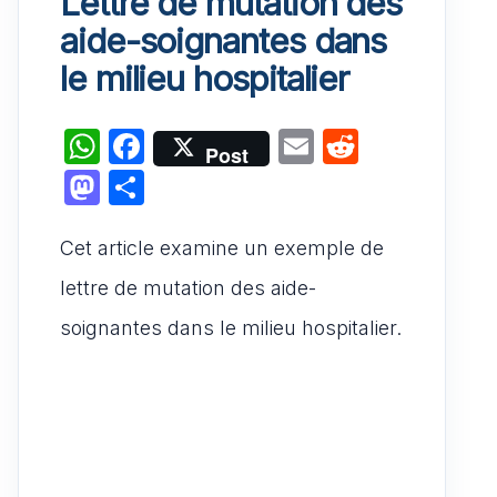
Lettre de mutation des
aide-soignantes dans
le milieu hospitalier
W
F
E
R
Post
h
a
m
e
M
P
at
c
ai
d
a
ar
s
e
l
di
Cet article examine un exemple de
st
ta
A
b
t
o
g
lettre de mutation des aide-
p
o
d
er
soignantes dans le milieu hospitalier.
p
o
o
k
n