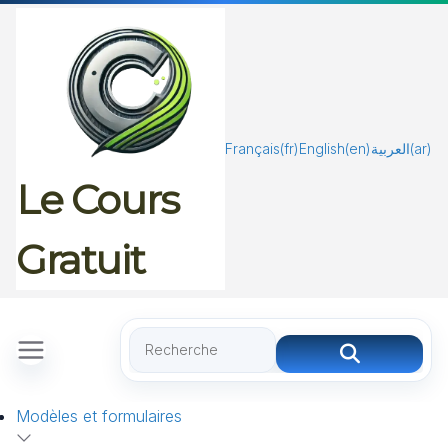
Passer
au
contenu
Français
(fr)
English
(en)
العربية
(ar)
Le Cours
Gratuit
Modèles et formulaires