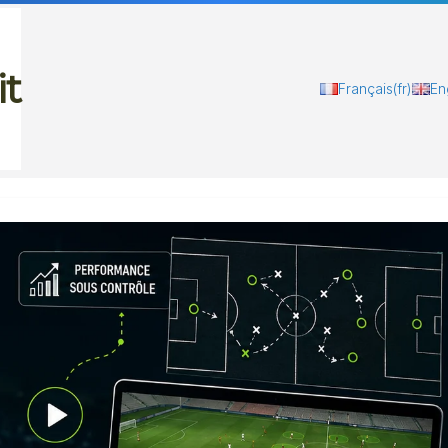
it
Français
(fr)
En