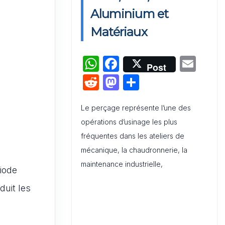
Activation de Marque : Mise en
Aluminium et
Œuvre et Modèle de Feuille de
Matériaux
Route
W
F
E
Audit de Communication
Post
Interne et Externe : Canevas
h
a
m
R
M
P
Word
at
c
ai
e
a
ar
s
e
l
Le perçage représente l’une des
d
st
ta
opérations d’usinage les plus
A
b
di
o
g
fréquentes dans les ateliers de
p
o
t
d
er
mécanique, la chaudronnerie, la
p
o
o
maintenance industrielle,
iode
k
n
duit les