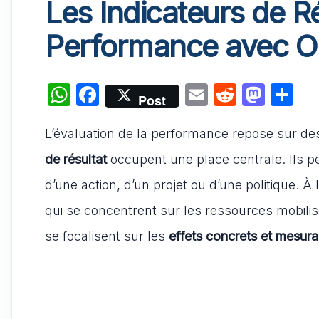
Les Indicateurs de Ré
Performance avec Ob
W
F
E
R
M
P
Post
h
a
m
e
a
ar
L’évaluation de la performance repose sur de
at
c
ai
d
st
ta
s
e
l
di
o
g
de résultat
occupent une place centrale. Ils per
A
b
t
d
er
d’une action, d’un projet ou d’une politique. 
p
o
o
qui se concentrent sur les ressources mobilisé
p
o
n
se focalisent sur les
effets concrets et mesura
k