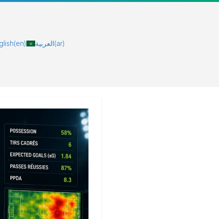
glish
(en)
العربية
(ar)