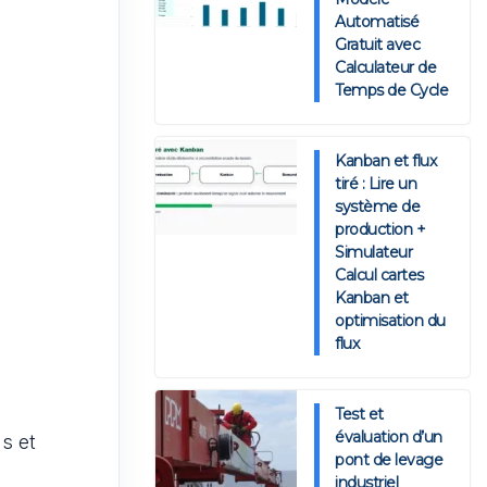
Automatisé
Gratuit avec
Calculateur de
Temps de Cycle
Kanban et flux
tiré : Lire un
système de
production +
Simulateur
Calcul cartes
Kanban et
optimisation du
flux
Test et
évaluation d’un
ns et
pont de levage
industriel